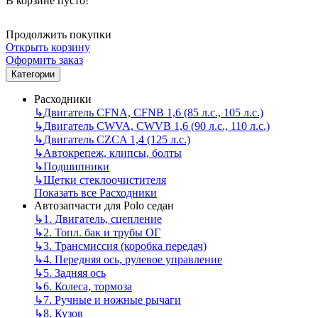
В корзине пусто!
Продолжить покупки
Открыть корзину
Оформить заказ
Категории
Расходники
↳
Двигатель CFNA, CFNB 1,6 (85 л.с., 105 л.с.)
↳
Двигатель CWVA, CWVB 1,6 (90 л.с., 110 л.с.)
↳
Двигатель CZCA 1,4 (125 л.с.)
↳
Автокрепеж, клипсы, болты
↳
Подшипники
↳
Щетки стеклоочистителя
Показать все Расходники
Автозапчасти для Polo седан
↳
1. Двигатель, сцепление
↳
2. Топл. бак и трубы ОГ
↳
3. Трансмиссия (коробка передач)
↳
4. Передняя ось, рулевое управление
↳
5. Задняя ось
↳
6. Колеса, тормоза
↳
7. Ручные и ножные рычаги
↳
8. Кузов