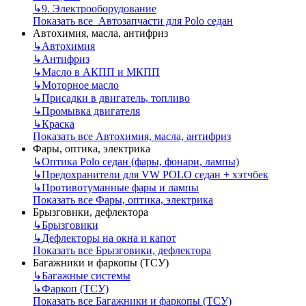
↳
9. Электрооборудование
Показать все Автозапчасти для Polo седан
Автохимия, масла, антифриз
↳
Автохимия
↳
Антифриз
↳
Масло в АКПП и МКПП
↳
Моторное масло
↳
Присадки в двигатель, топливо
↳
Промывка двигателя
↳
Краска
Показать все Автохимия, масла, антифриз
Фары, оптика, электрика
↳
Оптика Polo седан (фары, фонари, лампы)
↳
Предохранители для VW POLO седан + хэтчбек
↳
Противотуманные фары и лампы
Показать все Фары, оптика, электрика
Брызговики, дефлектора
↳
Брызговики
↳
Дефлекторы на окна и капот
Показать все Брызговики, дефлектора
Багажники и фаркопы (ТСУ)
↳
Багажные системы
↳
Фаркоп (ТСУ)
Показать все Багажники и фаркопы (ТСУ)