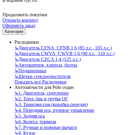
В корзине пусто!
Продолжить покупки
Открыть корзину
Оформить заказ
Категории
Расходники
↳
Двигатель CFNA, CFNB 1,6 (85 л.с., 105 л.с.)
↳
Двигатель CWVA, CWVB 1,6 (90 л.с., 110 л.с.)
↳
Двигатель CZCA 1,4 (125 л.с.)
↳
Автокрепеж, клипсы, болты
↳
Подшипники
↳
Щетки стеклоочистителя
Показать все Расходники
Автозапчасти для Polo седан
↳
1. Двигатель, сцепление
↳
2. Топл. бак и трубы ОГ
↳
3. Трансмиссия (коробка передач)
↳
4. Передняя ось, рулевое управление
↳
5. Задняя ось
↳
6. Колеса, тормоза
↳
7. Ручные и ножные рычаги
↳
8. Кузов