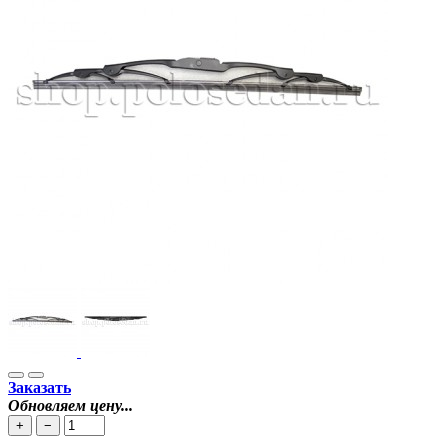
Заказать
Обновляем цену...
+
−