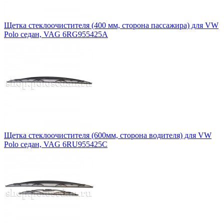
Щетка стеклоочистителя (400 мм, сторона пассажира) для VW
Polo седан, VAG 6RG955425A
Щетка стеклоочистителя (600мм, сторона водителя) для VW
Polo седан, VAG 6RU955425C