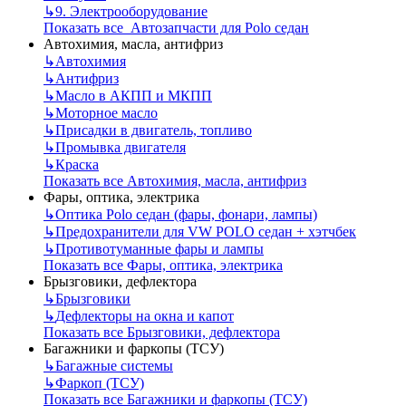
↳
9. Электрооборудование
Показать все Автозапчасти для Polo седан
Автохимия, масла, антифриз
↳
Автохимия
↳
Антифриз
↳
Масло в АКПП и МКПП
↳
Моторное масло
↳
Присадки в двигатель, топливо
↳
Промывка двигателя
↳
Краска
Показать все Автохимия, масла, антифриз
Фары, оптика, электрика
↳
Оптика Polo седан (фары, фонари, лампы)
↳
Предохранители для VW POLO седан + хэтчбек
↳
Противотуманные фары и лампы
Показать все Фары, оптика, электрика
Брызговики, дефлектора
↳
Брызговики
↳
Дефлекторы на окна и капот
Показать все Брызговики, дефлектора
Багажники и фаркопы (ТСУ)
↳
Багажные системы
↳
Фаркоп (ТСУ)
Показать все Багажники и фаркопы (ТСУ)