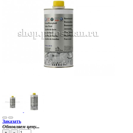
Заказать
Обновляем цену...
+
−