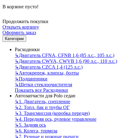
В корзине пусто!
Продолжить покупки
Открыть корзину
Оформить заказ
Категории
Расходники
↳
Двигатель CFNA, CFNB 1,6 (85 л.с., 105 л.с.)
↳
Двигатель CWVA, CWVB 1,6 (90 л.с., 110 л.с.)
↳
Двигатель CZCA 1,4 (125 л.с.)
↳
Автокрепеж, клипсы, болты
↳
Подшипники
↳
Щетки стеклоочистителя
Показать все Расходники
Автозапчасти для Polo седан
↳
1. Двигатель, сцепление
↳
2. Топл. бак и трубы ОГ
↳
3. Трансмиссия (коробка передач)
↳
4. Передняя ось, рулевое управление
↳
5. Задняя ось
↳
6. Колеса, тормоза
↳
7. Ручные и ножные рычаги