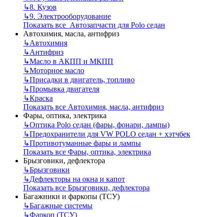
↳
8. Кузов
↳
9. Электрооборудование
Показать все Автозапчасти для Polo седан
Автохимия, масла, антифриз
↳
Автохимия
↳
Антифриз
↳
Масло в АКПП и МКПП
↳
Моторное масло
↳
Присадки в двигатель, топливо
↳
Промывка двигателя
↳
Краска
Показать все Автохимия, масла, антифриз
Фары, оптика, электрика
↳
Оптика Polo седан (фары, фонари, лампы)
↳
Предохранители для VW POLO седан + хэтчбек
↳
Противотуманные фары и лампы
Показать все Фары, оптика, электрика
Брызговики, дефлектора
↳
Брызговики
↳
Дефлекторы на окна и капот
Показать все Брызговики, дефлектора
Багажники и фаркопы (ТСУ)
↳
Багажные системы
↳
Фаркоп (ТСУ)