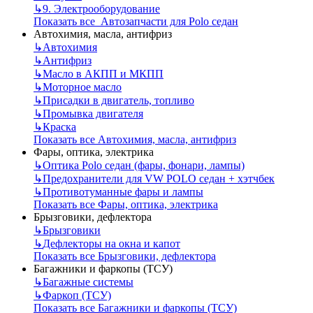
↳
9. Электрооборудование
Показать все Автозапчасти для Polo седан
Автохимия, масла, антифриз
↳
Автохимия
↳
Антифриз
↳
Масло в АКПП и МКПП
↳
Моторное масло
↳
Присадки в двигатель, топливо
↳
Промывка двигателя
↳
Краска
Показать все Автохимия, масла, антифриз
Фары, оптика, электрика
↳
Оптика Polo седан (фары, фонари, лампы)
↳
Предохранители для VW POLO седан + хэтчбек
↳
Противотуманные фары и лампы
Показать все Фары, оптика, электрика
Брызговики, дефлектора
↳
Брызговики
↳
Дефлекторы на окна и капот
Показать все Брызговики, дефлектора
Багажники и фаркопы (ТСУ)
↳
Багажные системы
↳
Фаркоп (ТСУ)
Показать все Багажники и фаркопы (ТСУ)