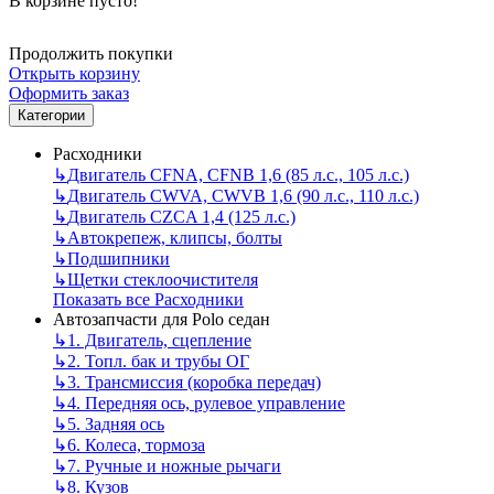
В корзине пусто!
Продолжить покупки
Открыть корзину
Оформить заказ
Категории
Расходники
↳
Двигатель CFNA, CFNB 1,6 (85 л.с., 105 л.с.)
↳
Двигатель CWVA, CWVB 1,6 (90 л.с., 110 л.с.)
↳
Двигатель CZCA 1,4 (125 л.с.)
↳
Автокрепеж, клипсы, болты
↳
Подшипники
↳
Щетки стеклоочистителя
Показать все Расходники
Автозапчасти для Polo седан
↳
1. Двигатель, сцепление
↳
2. Топл. бак и трубы ОГ
↳
3. Трансмиссия (коробка передач)
↳
4. Передняя ось, рулевое управление
↳
5. Задняя ось
↳
6. Колеса, тормоза
↳
7. Ручные и ножные рычаги
↳
8. Кузов