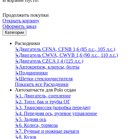
В корзине пусто!
Продолжить покупки
Открыть корзину
Оформить заказ
Категории
Расходники
↳
Двигатель CFNA, CFNB 1,6 (85 л.с., 105 л.с.)
↳
Двигатель CWVA, CWVB 1,6 (90 л.с., 110 л.с.)
↳
Двигатель CZCA 1,4 (125 л.с.)
↳
Автокрепеж, клипсы, болты
↳
Подшипники
↳
Щетки стеклоочистителя
Показать все Расходники
Автозапчасти для Polo седан
↳
1. Двигатель, сцепление
↳
2. Топл. бак и трубы ОГ
↳
3. Трансмиссия (коробка передач)
↳
4. Передняя ось, рулевое управление
↳
5. Задняя ось
↳
6. Колеса, тормоза
↳
7. Ручные и ножные рычаги
↳
8. Кузов