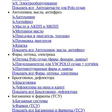
↳
9. Электрооборудование
Показать все Автозапчасти для Polo седан
Автохимия, масла, антифриз
↳
Автохимия
↳
Антифриз
↳
Масло в АКПП и МКПП
↳
Моторное масло
↳
Присадки в двигатель, топливо
↳
Промывка двигателя
↳
Краска
Показать все Автохимия, масла, антифриз
Фары, оптика, электрика
↳
Оптика Polo седан (фары, фонари, лампы)
↳
Предохранители для VW POLO седан + хэтчбек
↳
Противотуманные фары и лампы
Показать все Фары, оптика, электрика
Брызговики, дефлектора
↳
Брызговики
↳
Дефлекторы на окна и капот
Показать все Брызговики, дефлектора
Багажники и фаркопы (ТСУ)
↳
Багажные системы
↳
Фаркоп (ТСУ)
Показать все Багажники и фаркопы (ТСУ)