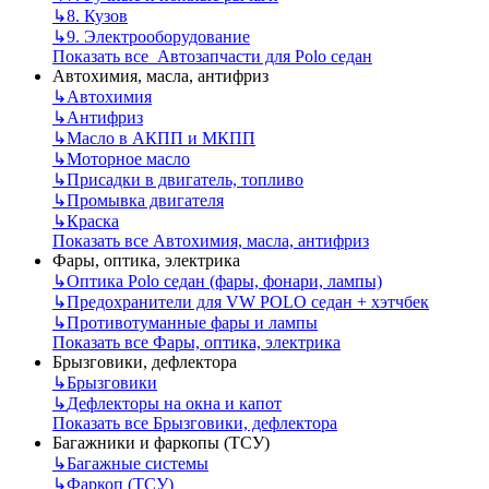
↳
8. Кузов
↳
9. Электрооборудование
Показать все Автозапчасти для Polo седан
Автохимия, масла, антифриз
↳
Автохимия
↳
Антифриз
↳
Масло в АКПП и МКПП
↳
Моторное масло
↳
Присадки в двигатель, топливо
↳
Промывка двигателя
↳
Краска
Показать все Автохимия, масла, антифриз
Фары, оптика, электрика
↳
Оптика Polo седан (фары, фонари, лампы)
↳
Предохранители для VW POLO седан + хэтчбек
↳
Противотуманные фары и лампы
Показать все Фары, оптика, электрика
Брызговики, дефлектора
↳
Брызговики
↳
Дефлекторы на окна и капот
Показать все Брызговики, дефлектора
Багажники и фаркопы (ТСУ)
↳
Багажные системы
↳
Фаркоп (ТСУ)