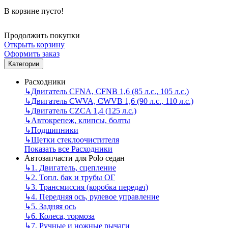
В корзине пусто!
Продолжить покупки
Открыть корзину
Оформить заказ
Категории
Расходники
↳
Двигатель CFNA, CFNB 1,6 (85 л.с., 105 л.с.)
↳
Двигатель CWVA, CWVB 1,6 (90 л.с., 110 л.с.)
↳
Двигатель CZCA 1,4 (125 л.с.)
↳
Автокрепеж, клипсы, болты
↳
Подшипники
↳
Щетки стеклоочистителя
Показать все Расходники
Автозапчасти для Polo седан
↳
1. Двигатель, сцепление
↳
2. Топл. бак и трубы ОГ
↳
3. Трансмиссия (коробка передач)
↳
4. Передняя ось, рулевое управление
↳
5. Задняя ось
↳
6. Колеса, тормоза
↳
7. Ручные и ножные рычаги