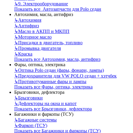
↳
9. Электрооборудование
Показать все Автозапчасти для Polo седан
Автохимия, масла, антифриз
↳
Автохимия
↳
Антифриз
↳
Масло в АКПП и МКПП
↳
Моторное масло
↳
Присадки в двигатель, топливо
↳
Промывка двигателя
↳
Краска
Показать все Автохимия, масла, антифриз
Фары, оптика, электрика
↳
Оптика Polo седан (фары, фонари, лампы)
↳
Предохранители для VW POLO седан + хэтчбек
↳
Противотуманные фары и лампы
Показать все Фары, оптика, электрика
Брызговики, дефлектора
↳
Брызговики
↳
Дефлекторы на окна и капот
Показать все Брызговики, дефлектора
Багажники и фаркопы (ТСУ)
↳
Багажные системы
↳
Фаркоп (ТСУ)
Показать все Багажники и фаркопы (ТСУ)