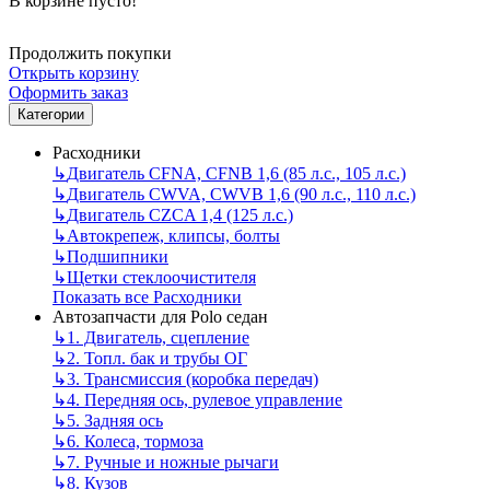
В корзине пусто!
Продолжить покупки
Открыть корзину
Оформить заказ
Категории
Расходники
↳
Двигатель CFNA, CFNB 1,6 (85 л.с., 105 л.с.)
↳
Двигатель CWVA, CWVB 1,6 (90 л.с., 110 л.с.)
↳
Двигатель CZCA 1,4 (125 л.с.)
↳
Автокрепеж, клипсы, болты
↳
Подшипники
↳
Щетки стеклоочистителя
Показать все Расходники
Автозапчасти для Polo седан
↳
1. Двигатель, сцепление
↳
2. Топл. бак и трубы ОГ
↳
3. Трансмиссия (коробка передач)
↳
4. Передняя ось, рулевое управление
↳
5. Задняя ось
↳
6. Колеса, тормоза
↳
7. Ручные и ножные рычаги
↳
8. Кузов