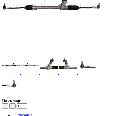
На складе
+
−
Описание