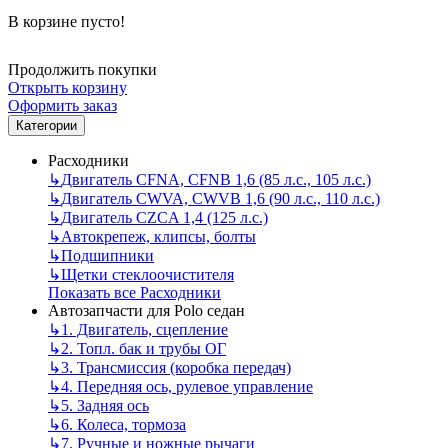
В корзине пусто!
Продолжить покупки
Открыть корзину
Оформить заказ
Категории
Расходники
↳
Двигатель CFNA, CFNB 1,6 (85 л.с., 105 л.с.)
↳
Двигатель CWVA, CWVB 1,6 (90 л.с., 110 л.с.)
↳
Двигатель CZCA 1,4 (125 л.с.)
↳
Автокрепеж, клипсы, болты
↳
Подшипники
↳
Щетки стеклоочистителя
Показать все Расходники
Автозапчасти для Polo седан
↳
1. Двигатель, сцепление
↳
2. Топл. бак и трубы ОГ
↳
3. Трансмиссия (коробка передач)
↳
4. Передняя ось, рулевое управление
↳
5. Задняя ось
↳
6. Колеса, тормоза
↳
7. Ручные и ножные рычаги