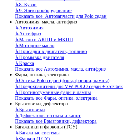
↳
8. Кузов
↳
9. Электрооборудование
Показать все Автозапчасти для Polo седан
Автохимия, масла, антифриз
↳
Автохимия
↳
Антифриз
↳
Масло в АКПП и МКПП
↳
Моторное масло
↳
Присадки в двигатель, топливо
↳
Промывка двигателя
↳
Краска
Показать все Автохимия, масла, антифриз
Фары, оптика, электрика
↳
Оптика Polo седан (фары, фонари, лампы)
↳
Предохранители для VW POLO седан + хэтчбек
↳
Противотуманные фары и лампы
Показать все Фары, оптика, электрика
Брызговики, дефлектора
↳
Брызговики
↳
Дефлекторы на окна и капот
Показать все Брызговики, дефлектора
Багажники и фаркопы (ТСУ)
↳
Багажные системы
↳
Фаркоп (ТСУ)