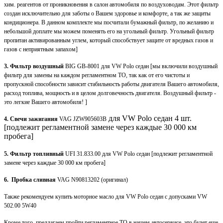
хим. реагентов от проникновения в салон автомобиля по воздуховодам. Этот фильтр
создан исключительно для заботы о Вашем здоровье и комфорте, а так же защиты
кондиционера. В данном комплекте мы посчитали бумажный фильтр, по желанию и
небольшой доплате мы можем поменять его на угольный фильтр. Угольный фильтр
пропитан активированным углем, который способствует защите от вредных газов и
газов с неприятным запахом]
3. Фильтр воздушный
BIG GB-8001 для VW Polo седан [мы включили воздушный
фильтр для замены на каждом регламентном ТО, так как от его чистоты и
пропускной способности зависит стабильность работы двигателя Вашего автомобиля,
расход топлива, мощность и в целом долговечность двигателя. Воздушный фильтр -
это легкие Вашего автомобиля! ]
для VW Polo седан 4 шт.
4. Свечи зажигания
VAG JZW905603B
[подлежит регламентной замене через каждые 30 000 км
пробега]
5. Фильтр топливный
UFI 31.833.00 для VW Polo седан [подлежит регламентной
замене через каждые 30 000 км пробега]
6. Пробка сливная
VAG N90813202 (оригинал)
Также рекомендуем купить моторное масло для VW Polo седан с допусками VW
502.00 5W40
Кроме того, предлагаем пройти регламентное ТО в нашем автосервисе, это будет еще