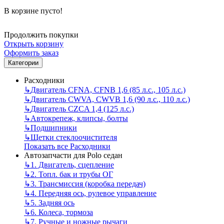
В корзине пусто!
Продолжить покупки
Открыть корзину
Оформить заказ
Категории
Расходники
↳
Двигатель CFNA, CFNB 1,6 (85 л.с., 105 л.с.)
↳
Двигатель CWVA, CWVB 1,6 (90 л.с., 110 л.с.)
↳
Двигатель CZCA 1,4 (125 л.с.)
↳
Автокрепеж, клипсы, болты
↳
Подшипники
↳
Щетки стеклоочистителя
Показать все Расходники
Автозапчасти для Polo седан
↳
1. Двигатель, сцепление
↳
2. Топл. бак и трубы ОГ
↳
3. Трансмиссия (коробка передач)
↳
4. Передняя ось, рулевое управление
↳
5. Задняя ось
↳
6. Колеса, тормоза
↳
7. Ручные и ножные рычаги