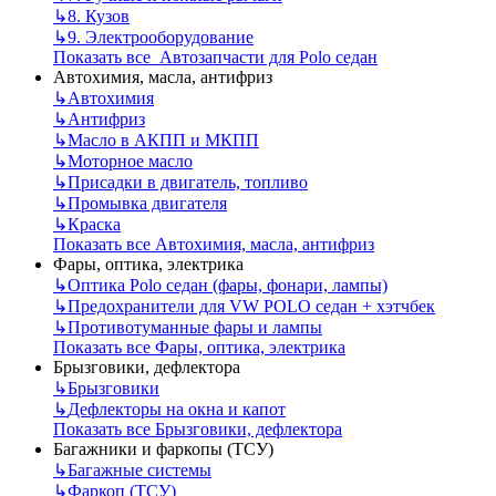
↳
8. Кузов
↳
9. Электрооборудование
Показать все Автозапчасти для Polo седан
Автохимия, масла, антифриз
↳
Автохимия
↳
Антифриз
↳
Масло в АКПП и МКПП
↳
Моторное масло
↳
Присадки в двигатель, топливо
↳
Промывка двигателя
↳
Краска
Показать все Автохимия, масла, антифриз
Фары, оптика, электрика
↳
Оптика Polo седан (фары, фонари, лампы)
↳
Предохранители для VW POLO седан + хэтчбек
↳
Противотуманные фары и лампы
Показать все Фары, оптика, электрика
Брызговики, дефлектора
↳
Брызговики
↳
Дефлекторы на окна и капот
Показать все Брызговики, дефлектора
Багажники и фаркопы (ТСУ)
↳
Багажные системы
↳
Фаркоп (ТСУ)