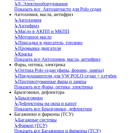
↳
9. Электрооборудование
Показать все Автозапчасти для Polo седан
Автохимия, масла, антифриз
↳
Автохимия
↳
Антифриз
↳
Масло в АКПП и МКПП
↳
Моторное масло
↳
Присадки в двигатель, топливо
↳
Промывка двигателя
↳
Краска
Показать все Автохимия, масла, антифриз
Фары, оптика, электрика
↳
Оптика Polo седан (фары, фонари, лампы)
↳
Предохранители для VW POLO седан + хэтчбек
↳
Противотуманные фары и лампы
Показать все Фары, оптика, электрика
Брызговики, дефлектора
↳
Брызговики
↳
Дефлекторы на окна и капот
Показать все Брызговики, дефлектора
Багажники и фаркопы (ТСУ)
↳
Багажные системы
↳
Фаркоп (ТСУ)
Показать все Багажники и фаркопы (ТСУ)