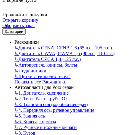
В корзине пусто!
Продолжить покупки
Открыть корзину
Оформить заказ
Категории
Расходники
↳
Двигатель CFNA, CFNB 1,6 (85 л.с., 105 л.с.)
↳
Двигатель CWVA, CWVB 1,6 (90 л.с., 110 л.с.)
↳
Двигатель CZCA 1,4 (125 л.с.)
↳
Автокрепеж, клипсы, болты
↳
Подшипники
↳
Щетки стеклоочистителя
Показать все Расходники
Автозапчасти для Polo седан
↳
1. Двигатель, сцепление
↳
2. Топл. бак и трубы ОГ
↳
3. Трансмиссия (коробка передач)
↳
4. Передняя ось, рулевое управление
↳
5. Задняя ось
↳
6. Колеса, тормоза
↳
7. Ручные и ножные рычаги
↳
8. Кузов