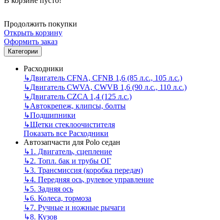
В корзине пусто!
Продолжить покупки
Открыть корзину
Оформить заказ
Категории
Расходники
↳
Двигатель CFNA, CFNB 1,6 (85 л.с., 105 л.с.)
↳
Двигатель CWVA, CWVB 1,6 (90 л.с., 110 л.с.)
↳
Двигатель CZCA 1,4 (125 л.с.)
↳
Автокрепеж, клипсы, болты
↳
Подшипники
↳
Щетки стеклоочистителя
Показать все Расходники
Автозапчасти для Polo седан
↳
1. Двигатель, сцепление
↳
2. Топл. бак и трубы ОГ
↳
3. Трансмиссия (коробка передач)
↳
4. Передняя ось, рулевое управление
↳
5. Задняя ось
↳
6. Колеса, тормоза
↳
7. Ручные и ножные рычаги
↳
8. Кузов