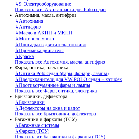
↳
9. Электрооборудование
Показать все Автозапчасти для Polo седан
Автохимия, масла, антифриз
↳
Автохимия
↳
Антифриз
↳
Масло в АКПП и МКПП
↳
Моторное масло
↳
Присадки в двигатель, топливо
↳
Промывка двигателя
↳
Краска
Показать все Автохимия, масла, антифриз
Фары, оптика, электрика
↳
Оптика Polo седан (фары, фонари, лампы)
↳
Предохранители для VW POLO седан + хэтчбек
↳
Противотуманные фары и лампы
Показать все Фары, оптика, электрика
Брызговики, дефлектора
↳
Брызговики
↳
Дефлекторы на окна и капот
Показать все Брызговики, дефлектора
Багажники и фаркопы (ТСУ)
↳
Багажные системы
↳
Фаркоп (ТСУ)
Показать все Багажники и фаркопы (ТСУ)