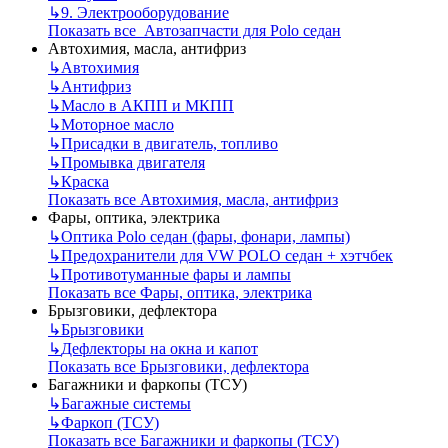
↳
9. Электрооборудование
Показать все Автозапчасти для Polo седан
Автохимия, масла, антифриз
↳
Автохимия
↳
Антифриз
↳
Масло в АКПП и МКПП
↳
Моторное масло
↳
Присадки в двигатель, топливо
↳
Промывка двигателя
↳
Краска
Показать все Автохимия, масла, антифриз
Фары, оптика, электрика
↳
Оптика Polo седан (фары, фонари, лампы)
↳
Предохранители для VW POLO седан + хэтчбек
↳
Противотуманные фары и лампы
Показать все Фары, оптика, электрика
Брызговики, дефлектора
↳
Брызговики
↳
Дефлекторы на окна и капот
Показать все Брызговики, дефлектора
Багажники и фаркопы (ТСУ)
↳
Багажные системы
↳
Фаркоп (ТСУ)
Показать все Багажники и фаркопы (ТСУ)