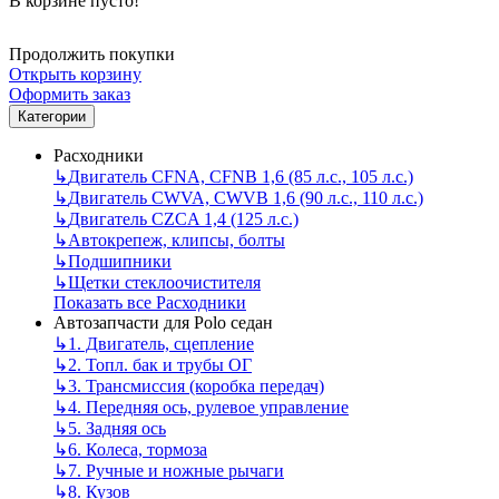
В корзине пусто!
Продолжить покупки
Открыть корзину
Оформить заказ
Категории
Расходники
↳
Двигатель CFNA, CFNB 1,6 (85 л.с., 105 л.с.)
↳
Двигатель CWVA, CWVB 1,6 (90 л.с., 110 л.с.)
↳
Двигатель CZCA 1,4 (125 л.с.)
↳
Автокрепеж, клипсы, болты
↳
Подшипники
↳
Щетки стеклоочистителя
Показать все Расходники
Автозапчасти для Polo седан
↳
1. Двигатель, сцепление
↳
2. Топл. бак и трубы ОГ
↳
3. Трансмиссия (коробка передач)
↳
4. Передняя ось, рулевое управление
↳
5. Задняя ось
↳
6. Колеса, тормоза
↳
7. Ручные и ножные рычаги
↳
8. Кузов