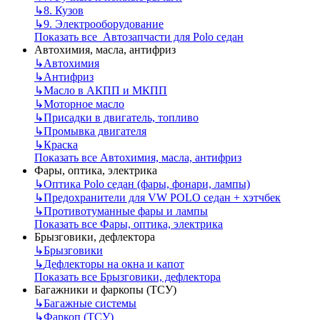
↳
8. Кузов
↳
9. Электрооборудование
Показать все Автозапчасти для Polo седан
Автохимия, масла, антифриз
↳
Автохимия
↳
Антифриз
↳
Масло в АКПП и МКПП
↳
Моторное масло
↳
Присадки в двигатель, топливо
↳
Промывка двигателя
↳
Краска
Показать все Автохимия, масла, антифриз
Фары, оптика, электрика
↳
Оптика Polo седан (фары, фонари, лампы)
↳
Предохранители для VW POLO седан + хэтчбек
↳
Противотуманные фары и лампы
Показать все Фары, оптика, электрика
Брызговики, дефлектора
↳
Брызговики
↳
Дефлекторы на окна и капот
Показать все Брызговики, дефлектора
Багажники и фаркопы (ТСУ)
↳
Багажные системы
↳
Фаркоп (ТСУ)