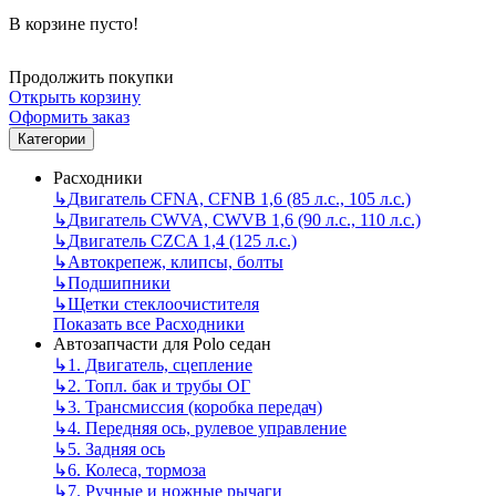
В корзине пусто!
Продолжить покупки
Открыть корзину
Оформить заказ
Категории
Расходники
↳
Двигатель CFNA, CFNB 1,6 (85 л.с., 105 л.с.)
↳
Двигатель CWVA, CWVB 1,6 (90 л.с., 110 л.с.)
↳
Двигатель CZCA 1,4 (125 л.с.)
↳
Автокрепеж, клипсы, болты
↳
Подшипники
↳
Щетки стеклоочистителя
Показать все Расходники
Автозапчасти для Polo седан
↳
1. Двигатель, сцепление
↳
2. Топл. бак и трубы ОГ
↳
3. Трансмиссия (коробка передач)
↳
4. Передняя ось, рулевое управление
↳
5. Задняя ось
↳
6. Колеса, тормоза
↳
7. Ручные и ножные рычаги