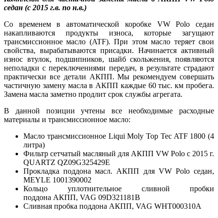
седан (с 2015 г.в. по н.в.)
Со временем в автоматической коробке VW Polo седан
накапливаются продукты износа, которые загущают
трансмиссионное масло (ATF). При этом масло теряет свои
свойства, вырабатываются присадки. Начинается активный
износ втулок, подшипников, шайб скольжения, появляются
неполадки с переключениями передач, в результате страдают
практически все детали АКПП. Мы рекомендуем совершать
частичную замену масла в АКПП каждые 60 тыс. км пробега.
Замена масла заметно продлит срок службы агрегата.
В данной позиции учтены все необходимые расходные
материалы и трансмиссионное масло:
Масло трансмиссионное Liqui Moly Top Tec ATF 1800 (4
литра)
Фильтр сетчатый масляный для АКПП VW Polo с 2015 г.
QUARTZ QZ09G325429E
Прокладка поддона масл. АКПП для VW Polo седан,
MEYLE 1001390002
Кольцо уплотнительное сливной пробки
поддона АКПП, VAG 09D321181B
Сливная пробка поддона АКПП, VAG WHT000310A