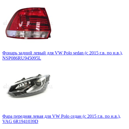
Фонарь задний левый для VW Polo sedan (с 2015 г.в. по н.в.),
NSP086RU945095L
Фара передняя левая для VW Polo седан (с 2015 г.в. по н.в.),
VAG 6R1941039D