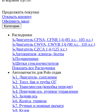
В корзине пусто!
Продолжить покупки
Открыть корзину
Оформить заказ
Категории
Расходники
↳
Двигатель CFNA, CFNB 1,6 (85 л.с., 105 л.с.)
↳
Двигатель CWVA, CWVB 1,6 (90 л.с., 110 л.с.)
↳
Двигатель CZCA 1,4 (125 л.с.)
↳
Автокрепеж, клипсы, болты
↳
Подшипники
↳
Щетки стеклоочистителя
Показать все Расходники
Автозапчасти для Polo седан
↳
1. Двигатель, сцепление
↳
2. Топл. бак и трубы ОГ
↳
3. Трансмиссия (коробка передач)
↳
4. Передняя ось, рулевое управление
↳
5. Задняя ось
↳
6. Колеса, тормоза
↳
7. Ручные и ножные рычаги
↳
8. Кузов