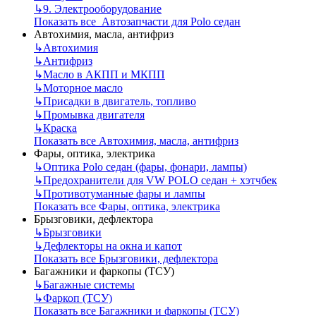
↳
9. Электрооборудование
Показать все Автозапчасти для Polo седан
Автохимия, масла, антифриз
↳
Автохимия
↳
Антифриз
↳
Масло в АКПП и МКПП
↳
Моторное масло
↳
Присадки в двигатель, топливо
↳
Промывка двигателя
↳
Краска
Показать все Автохимия, масла, антифриз
Фары, оптика, электрика
↳
Оптика Polo седан (фары, фонари, лампы)
↳
Предохранители для VW POLO седан + хэтчбек
↳
Противотуманные фары и лампы
Показать все Фары, оптика, электрика
Брызговики, дефлектора
↳
Брызговики
↳
Дефлекторы на окна и капот
Показать все Брызговики, дефлектора
Багажники и фаркопы (ТСУ)
↳
Багажные системы
↳
Фаркоп (ТСУ)
Показать все Багажники и фаркопы (ТСУ)