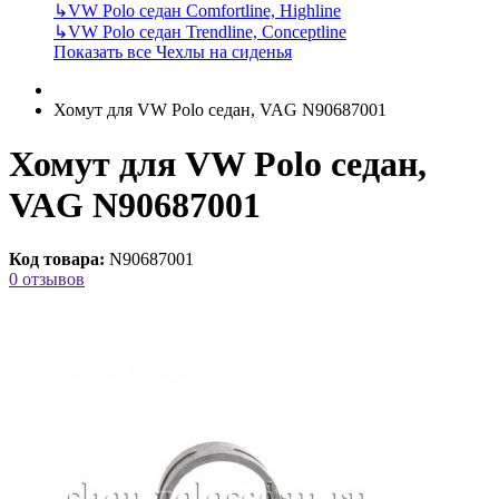
↳
VW Polo седан Comfortline, Highline
↳
VW Polo седан Trendline, Conceptline
Показать все Чехлы на сиденья
Хомут для VW Polo седан, VAG N90687001
Хомут для VW Polo седан,
VAG N90687001
Код товара:
N90687001
0 отзывов