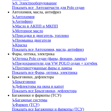
↳
9. Электрооборудование
Показать все Автозапчасти для Polo седан
Автохимия, масла, антифриз
↳
Автохимия
↳
Антифриз
↳
Масло в АКПП и МКПП
↳
Моторное масло
↳
Присадки в двигатель, топливо
↳
Промывка двигателя
↳
Краска
Показать все Автохимия, масла, антифриз
Фары, оптика, электрика
↳
Оптика Polo седан (фары, фонари, лампы)
↳
Предохранители для VW POLO седан + хэтчбек
↳
Противотуманные фары и лампы
Показать все Фары, оптика, электрика
Брызговики, дефлектора
↳
Брызговики
↳
Дефлекторы на окна и капот
Показать все Брызговики, дефлектора
Багажники и фаркопы (ТСУ)
↳
Багажные системы
↳
Фаркоп (ТСУ)
Показать все Багажники и фаркопы (ТСУ)