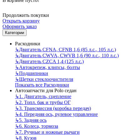
В корзине пусто!
Продолжить покупки
Открыть корзину
Оформить заказ
Категории
Расходники
↳
Двигатель CFNA, CFNB 1,6 (85 л.с., 105 л.с.)
↳
Двигатель CWVA, CWVB 1,6 (90 л.с., 110 л.с.)
↳
Двигатель CZCA 1,4 (125 л.с.)
↳
Автокрепеж, клипсы, болты
↳
Подшипники
↳
Щетки стеклоочистителя
Показать все Расходники
Автозапчасти для Polo седан
↳
1. Двигатель, сцепление
↳
2. Топл. бак и трубы ОГ
↳
3. Трансмиссия (коробка передач)
↳
4. Передняя ось, рулевое управление
↳
5. Задняя ось
↳
6. Колеса, тормоза
↳
7. Ручные и ножные рычаги
↳
8. Кузов