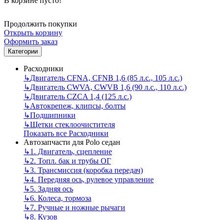
В корзине пусто!
Продолжить покупки
Открыть корзину
Оформить заказ
Категории
Расходники
↳
Двигатель CFNA, CFNB 1,6 (85 л.с., 105 л.с.)
↳
Двигатель CWVA, CWVB 1,6 (90 л.с., 110 л.с.)
↳
Двигатель CZCA 1,4 (125 л.с.)
↳
Автокрепеж, клипсы, болты
↳
Подшипники
↳
Щетки стеклоочистителя
Показать все Расходники
Автозапчасти для Polo седан
↳
1. Двигатель, сцепление
↳
2. Топл. бак и трубы ОГ
↳
3. Трансмиссия (коробка передач)
↳
4. Передняя ось, рулевое управление
↳
5. Задняя ось
↳
6. Колеса, тормоза
↳
7. Ручные и ножные рычаги
↳
8. Кузов