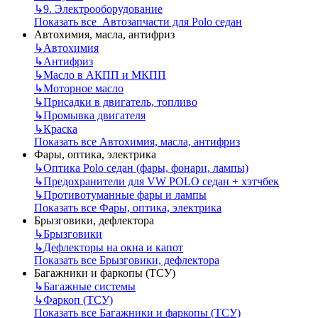
↳
9. Электрооборудование
Показать все Автозапчасти для Polo седан
Автохимия, масла, антифриз
↳
Автохимия
↳
Антифриз
↳
Масло в АКПП и МКПП
↳
Моторное масло
↳
Присадки в двигатель, топливо
↳
Промывка двигателя
↳
Краска
Показать все Автохимия, масла, антифриз
Фары, оптика, электрика
↳
Оптика Polo седан (фары, фонари, лампы)
↳
Предохранители для VW POLO седан + хэтчбек
↳
Противотуманные фары и лампы
Показать все Фары, оптика, электрика
Брызговики, дефлектора
↳
Брызговики
↳
Дефлекторы на окна и капот
Показать все Брызговики, дефлектора
Багажники и фаркопы (ТСУ)
↳
Багажные системы
↳
Фаркоп (ТСУ)
Показать все Багажники и фаркопы (ТСУ)