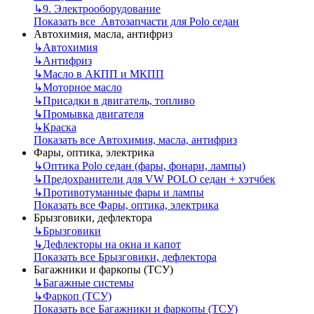
↳
9. Электрооборудование
Показать все Автозапчасти для Polo седан
Автохимия, масла, антифриз
↳
Автохимия
↳
Антифриз
↳
Масло в АКПП и МКПП
↳
Моторное масло
↳
Присадки в двигатель, топливо
↳
Промывка двигателя
↳
Краска
Показать все Автохимия, масла, антифриз
Фары, оптика, электрика
↳
Оптика Polo седан (фары, фонари, лампы)
↳
Предохранители для VW POLO седан + хэтчбек
↳
Противотуманные фары и лампы
Показать все Фары, оптика, электрика
Брызговики, дефлектора
↳
Брызговики
↳
Дефлекторы на окна и капот
Показать все Брызговики, дефлектора
Багажники и фаркопы (ТСУ)
↳
Багажные системы
↳
Фаркоп (ТСУ)
Показать все Багажники и фаркопы (ТСУ)