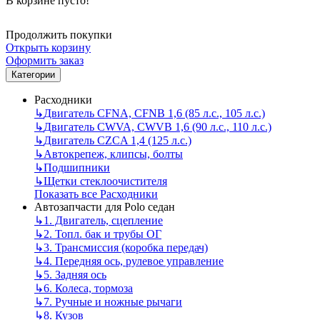
В корзине пусто!
Продолжить покупки
Открыть корзину
Оформить заказ
Категории
Расходники
↳
Двигатель CFNA, CFNB 1,6 (85 л.с., 105 л.с.)
↳
Двигатель CWVA, CWVB 1,6 (90 л.с., 110 л.с.)
↳
Двигатель CZCA 1,4 (125 л.с.)
↳
Автокрепеж, клипсы, болты
↳
Подшипники
↳
Щетки стеклоочистителя
Показать все Расходники
Автозапчасти для Polo седан
↳
1. Двигатель, сцепление
↳
2. Топл. бак и трубы ОГ
↳
3. Трансмиссия (коробка передач)
↳
4. Передняя ось, рулевое управление
↳
5. Задняя ось
↳
6. Колеса, тормоза
↳
7. Ручные и ножные рычаги
↳
8. Кузов