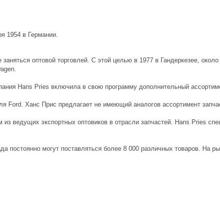
я 1954 в Германии.
 заняться оптовой торговлей. С этой целью в 1977 в Гандеркезее, окол
agen.
пания Hans Pries включила в свою программу дополнительный ассортиме
ля Ford. Ханс Прис предлагает не имеющий аналогов ассортимент запчас
 из ведущих экспортных оптовиков в отрасли запчастей. Hans Pries спец
да постоянно могут поставляться более 8 000 различных товаров. На ры