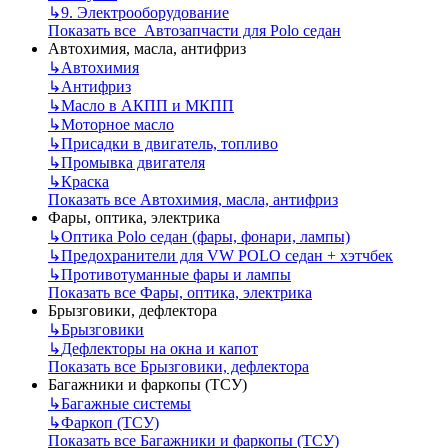
↳
9. Электрооборудование
Показать все Автозапчасти для Polo седан
Автохимия, масла, антифриз
↳
Автохимия
↳
Антифриз
↳
Масло в АКПП и МКПП
↳
Моторное масло
↳
Присадки в двигатель, топливо
↳
Промывка двигателя
↳
Краска
Показать все Автохимия, масла, антифриз
Фары, оптика, электрика
↳
Оптика Polo седан (фары, фонари, лампы)
↳
Предохранители для VW POLO седан + хэтчбек
↳
Противотуманные фары и лампы
Показать все Фары, оптика, электрика
Брызговики, дефлектора
↳
Брызговики
↳
Дефлекторы на окна и капот
Показать все Брызговики, дефлектора
Багажники и фаркопы (ТСУ)
↳
Багажные системы
↳
Фаркоп (ТСУ)
Показать все Багажники и фаркопы (ТСУ)