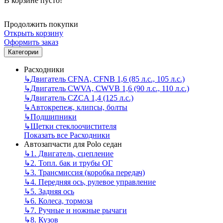
В корзине пусто!
Продолжить покупки
Открыть корзину
Оформить заказ
Категории
Расходники
↳
Двигатель CFNA, CFNB 1,6 (85 л.с., 105 л.с.)
↳
Двигатель CWVA, CWVB 1,6 (90 л.с., 110 л.с.)
↳
Двигатель CZCA 1,4 (125 л.с.)
↳
Автокрепеж, клипсы, болты
↳
Подшипники
↳
Щетки стеклоочистителя
Показать все Расходники
Автозапчасти для Polo седан
↳
1. Двигатель, сцепление
↳
2. Топл. бак и трубы ОГ
↳
3. Трансмиссия (коробка передач)
↳
4. Передняя ось, рулевое управление
↳
5. Задняя ось
↳
6. Колеса, тормоза
↳
7. Ручные и ножные рычаги
↳
8. Кузов