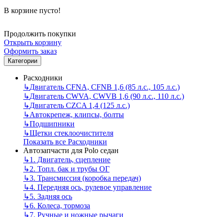
В корзине пусто!
Продолжить покупки
Открыть корзину
Оформить заказ
Категории
Расходники
↳
Двигатель CFNA, CFNB 1,6 (85 л.с., 105 л.с.)
↳
Двигатель CWVA, CWVB 1,6 (90 л.с., 110 л.с.)
↳
Двигатель CZCA 1,4 (125 л.с.)
↳
Автокрепеж, клипсы, болты
↳
Подшипники
↳
Щетки стеклоочистителя
Показать все Расходники
Автозапчасти для Polo седан
↳
1. Двигатель, сцепление
↳
2. Топл. бак и трубы ОГ
↳
3. Трансмиссия (коробка передач)
↳
4. Передняя ось, рулевое управление
↳
5. Задняя ось
↳
6. Колеса, тормоза
↳
7. Ручные и ножные рычаги