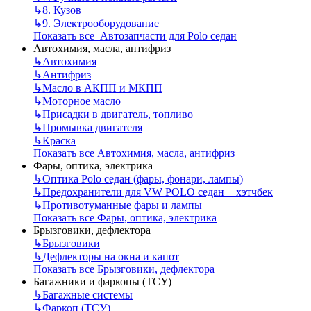
↳
8. Кузов
↳
9. Электрооборудование
Показать все Автозапчасти для Polo седан
Автохимия, масла, антифриз
↳
Автохимия
↳
Антифриз
↳
Масло в АКПП и МКПП
↳
Моторное масло
↳
Присадки в двигатель, топливо
↳
Промывка двигателя
↳
Краска
Показать все Автохимия, масла, антифриз
Фары, оптика, электрика
↳
Оптика Polo седан (фары, фонари, лампы)
↳
Предохранители для VW POLO седан + хэтчбек
↳
Противотуманные фары и лампы
Показать все Фары, оптика, электрика
Брызговики, дефлектора
↳
Брызговики
↳
Дефлекторы на окна и капот
Показать все Брызговики, дефлектора
Багажники и фаркопы (ТСУ)
↳
Багажные системы
↳
Фаркоп (ТСУ)