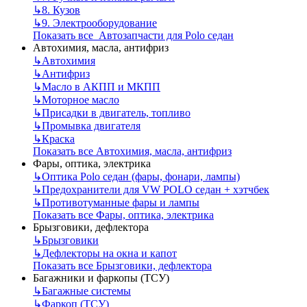
↳
8. Кузов
↳
9. Электрооборудование
Показать все Автозапчасти для Polo седан
Автохимия, масла, антифриз
↳
Автохимия
↳
Антифриз
↳
Масло в АКПП и МКПП
↳
Моторное масло
↳
Присадки в двигатель, топливо
↳
Промывка двигателя
↳
Краска
Показать все Автохимия, масла, антифриз
Фары, оптика, электрика
↳
Оптика Polo седан (фары, фонари, лампы)
↳
Предохранители для VW POLO седан + хэтчбек
↳
Противотуманные фары и лампы
Показать все Фары, оптика, электрика
Брызговики, дефлектора
↳
Брызговики
↳
Дефлекторы на окна и капот
Показать все Брызговики, дефлектора
Багажники и фаркопы (ТСУ)
↳
Багажные системы
↳
Фаркоп (ТСУ)