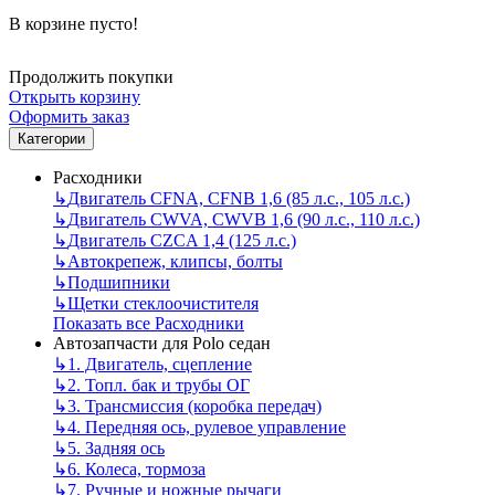
В корзине пусто!
Продолжить покупки
Открыть корзину
Оформить заказ
Категории
Расходники
↳
Двигатель CFNA, CFNB 1,6 (85 л.с., 105 л.с.)
↳
Двигатель CWVA, CWVB 1,6 (90 л.с., 110 л.с.)
↳
Двигатель CZCA 1,4 (125 л.с.)
↳
Автокрепеж, клипсы, болты
↳
Подшипники
↳
Щетки стеклоочистителя
Показать все Расходники
Автозапчасти для Polo седан
↳
1. Двигатель, сцепление
↳
2. Топл. бак и трубы ОГ
↳
3. Трансмиссия (коробка передач)
↳
4. Передняя ось, рулевое управление
↳
5. Задняя ось
↳
6. Колеса, тормоза
↳
7. Ручные и ножные рычаги