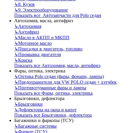
↳
8. Кузов
↳
9. Электрооборудование
Показать все Автозапчасти для Polo седан
Автохимия, масла, антифриз
↳
Автохимия
↳
Антифриз
↳
Масло в АКПП и МКПП
↳
Моторное масло
↳
Присадки в двигатель, топливо
↳
Промывка двигателя
↳
Краска
Показать все Автохимия, масла, антифриз
Фары, оптика, электрика
↳
Оптика Polo седан (фары, фонари, лампы)
↳
Предохранители для VW POLO седан + хэтчбек
↳
Противотуманные фары и лампы
Показать все Фары, оптика, электрика
Брызговики, дефлектора
↳
Брызговики
↳
Дефлекторы на окна и капот
Показать все Брызговики, дефлектора
Багажники и фаркопы (ТСУ)
↳
Багажные системы
↳
Фаркоп (ТСУ)