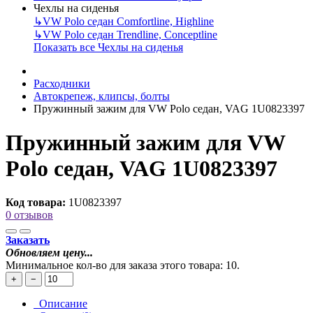
Чехлы на сиденья
↳
VW Polo седан Comfortline, Highline
↳
VW Polo седан Trendline, Conceptline
Показать все Чехлы на сиденья
Расходники
Автокрепеж, клипсы, болты
Пружинный зажим для VW Polo седан, VAG 1U0823397
Пружинный зажим для VW
Polo седан, VAG 1U0823397
Код товара:
1U0823397
0 отзывов
Заказать
Обновляем цену...
Минимальное кол-во для заказа этого товара: 10.
+
−
Описание