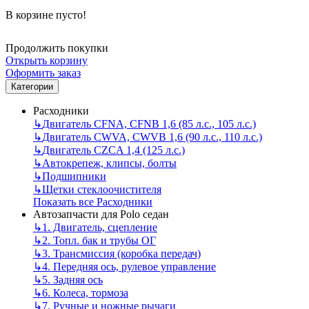
В корзине пусто!
Продолжить покупки
Открыть корзину
Оформить заказ
Категории
Расходники
↳
Двигатель CFNA, CFNB 1,6 (85 л.с., 105 л.с.)
↳
Двигатель CWVA, CWVB 1,6 (90 л.с., 110 л.с.)
↳
Двигатель CZCA 1,4 (125 л.с.)
↳
Автокрепеж, клипсы, болты
↳
Подшипники
↳
Щетки стеклоочистителя
Показать все Расходники
Автозапчасти для Polo седан
↳
1. Двигатель, сцепление
↳
2. Топл. бак и трубы ОГ
↳
3. Трансмиссия (коробка передач)
↳
4. Передняя ось, рулевое управление
↳
5. Задняя ось
↳
6. Колеса, тормоза
↳
7. Ручные и ножные рычаги