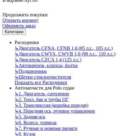
В корзине пусто!
Продолжить покупки
Открыть корзину
Оформить заказ
Категории
Расходники
↳
Двигатель CFNA, CFNB 1,6 (85 л.с., 105 л.с.)
↳
Двигатель CWVA, CWVB 1,6 (90 л.с., 110 л.с.)
↳
Двигатель CZCA 1,4 (125 л.с.)
↳
Автокрепеж, клипсы, болты
↳
Подшипники
↳
Щетки стеклоочистителя
Показать все Расходники
Автозапчасти для Polo седан
↳
1. Двигатель, сцепление
↳
2. Топл. бак и трубы ОГ
↳
3. Трансмиссия (коробка передач)
↳
4. Передняя ось, рулевое управление
↳
5. Задняя ось
↳
6. Колеса, тормоза
↳
7. Ручные и ножные рычаги
↳
8. Кузов