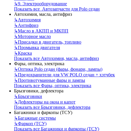
↳
9. Электрооборудование
Показать все Автозапчасти для Polo седан
Автохимия, масла, антифриз
↳
Автохимия
↳
Антифриз
↳
Масло в АКПП и МКПП
↳
Моторное масло
↳
Присадки в двигатель, топливо
↳
Промывка двигателя
↳
Краска
Показать все Автохимия, масла, антифриз
Фары, оптика, электрика
↳
Оптика Polo седан (фары, фонари, лампы)
↳
Предохранители для VW POLO седан + хэтчбек
↳
Противотуманные фары и лампы
Показать все Фары, оптика, электрика
Брызговики, дефлектора
↳
Брызговики
↳
Дефлекторы на окна и капот
Показать все Брызговики, дефлектора
Багажники и фаркопы (ТСУ)
↳
Багажные системы
↳
Фаркоп (ТСУ)
Показать все Багажники и фаркопы (ТСУ)