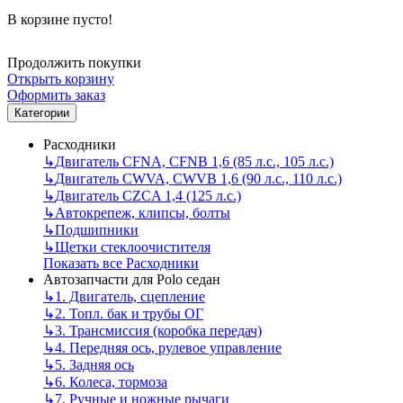
В корзине пусто!
Продолжить покупки
Открыть корзину
Оформить заказ
Категории
Расходники
↳
Двигатель CFNA, CFNB 1,6 (85 л.с., 105 л.с.)
↳
Двигатель CWVA, CWVB 1,6 (90 л.с., 110 л.с.)
↳
Двигатель CZCA 1,4 (125 л.с.)
↳
Автокрепеж, клипсы, болты
↳
Подшипники
↳
Щетки стеклоочистителя
Показать все Расходники
Автозапчасти для Polo седан
↳
1. Двигатель, сцепление
↳
2. Топл. бак и трубы ОГ
↳
3. Трансмиссия (коробка передач)
↳
4. Передняя ось, рулевое управление
↳
5. Задняя ось
↳
6. Колеса, тормоза
↳
7. Ручные и ножные рычаги