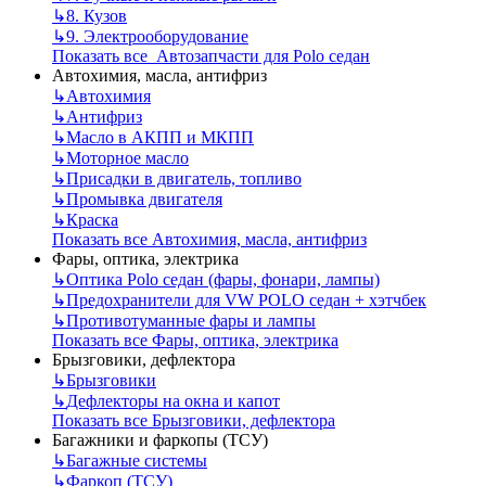
↳
8. Кузов
↳
9. Электрооборудование
Показать все Автозапчасти для Polo седан
Автохимия, масла, антифриз
↳
Автохимия
↳
Антифриз
↳
Масло в АКПП и МКПП
↳
Моторное масло
↳
Присадки в двигатель, топливо
↳
Промывка двигателя
↳
Краска
Показать все Автохимия, масла, антифриз
Фары, оптика, электрика
↳
Оптика Polo седан (фары, фонари, лампы)
↳
Предохранители для VW POLO седан + хэтчбек
↳
Противотуманные фары и лампы
Показать все Фары, оптика, электрика
Брызговики, дефлектора
↳
Брызговики
↳
Дефлекторы на окна и капот
Показать все Брызговики, дефлектора
Багажники и фаркопы (ТСУ)
↳
Багажные системы
↳
Фаркоп (ТСУ)