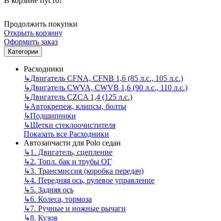
В корзине пусто!
Продолжить покупки
Открыть корзину
Оформить заказ
Категории
Расходники
↳
Двигатель CFNA, CFNB 1,6 (85 л.с., 105 л.с.)
↳
Двигатель CWVA, CWVB 1,6 (90 л.с., 110 л.с.)
↳
Двигатель CZCA 1,4 (125 л.с.)
↳
Автокрепеж, клипсы, болты
↳
Подшипники
↳
Щетки стеклоочистителя
Показать все Расходники
Автозапчасти для Polo седан
↳
1. Двигатель, сцепление
↳
2. Топл. бак и трубы ОГ
↳
3. Трансмиссия (коробка передач)
↳
4. Передняя ось, рулевое управление
↳
5. Задняя ось
↳
6. Колеса, тормоза
↳
7. Ручные и ножные рычаги
↳
8. Кузов