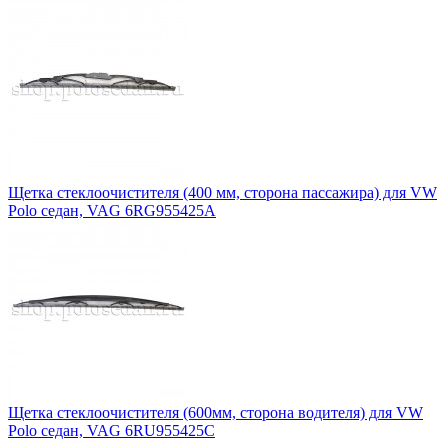
Щетка стеклоочистителя (400 мм, сторона пассажира) для VW
Polo седан, VAG 6RG955425A
Щетка стеклоочистителя (600мм, сторона водителя) для VW
Polo седан, VAG 6RU955425C