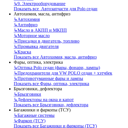
↳
9. Электрооборудование
Показать все Автозапчасти для Polo седан
Автохимия, масла, антифриз
↳
Автохимия
↳
Антифриз
↳
Масло в АКПП и МКПП
↳
Моторное масло
↳
Присадки в двигатель, топливо
↳
Промывка двигателя
↳
Краска
Показать все Автохимия, масла, антифриз
Фары, оптика, электрика
↳
Оптика Polo седан (фары, фонари, лампы)
↳
Предохранители для VW POLO седан + хэтчбек
↳
Противотуманные фары и лампы
Показать все Фары, оптика, электрика
Брызговики, дефлектора
↳
Брызговики
↳
Дефлекторы на окна и капот
Показать все Брызговики, дефлектора
Багажники и фаркопы (ТСУ)
↳
Багажные системы
↳
Фаркоп (ТСУ)
Показать все Багажники и фаркопы (ТСУ)