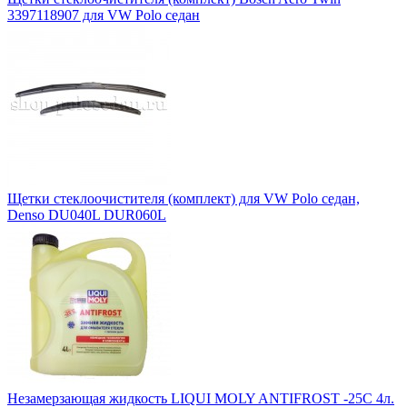
3397118907 для VW Polo седан
Щетки стеклоочистителя (комплект) для VW Polo седан,
Denso DU040L DUR060L
Незамерзающая жидкость LIQUI MOLY ANTIFROST -25C 4л.