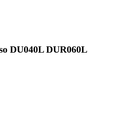
enso DU040L DUR060L