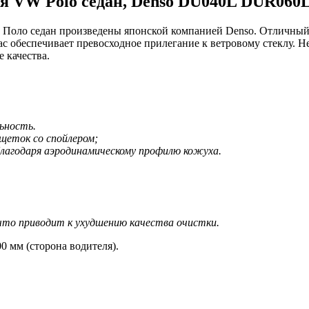
я VW Polo седан, Denso DU040L DUR060
 Поло седан произведены японской компанией Denso. Отличный
 обеспечивает превосходное прилегание к ветровому стеклу. Н
 качества.
ьность.
щеток со спойлером;
лагодаря аэродинамическому профилю кожуха.
 что приводит к ухудшению качества очистки.
0 мм (сторона водителя).