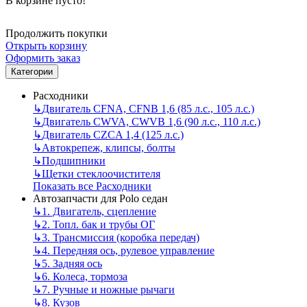
В корзине пусто!
Продолжить покупки
Открыть корзину
Оформить заказ
Категории
Расходники
↳
Двигатель CFNA, CFNB 1,6 (85 л.с., 105 л.с.)
↳
Двигатель CWVA, CWVB 1,6 (90 л.с., 110 л.с.)
↳
Двигатель CZCA 1,4 (125 л.с.)
↳
Автокрепеж, клипсы, болты
↳
Подшипники
↳
Щетки стеклоочистителя
Показать все Расходники
Автозапчасти для Polo седан
↳
1. Двигатель, сцепление
↳
2. Топл. бак и трубы ОГ
↳
3. Трансмиссия (коробка передач)
↳
4. Передняя ось, рулевое управление
↳
5. Задняя ось
↳
6. Колеса, тормоза
↳
7. Ручные и ножные рычаги
↳
8. Кузов