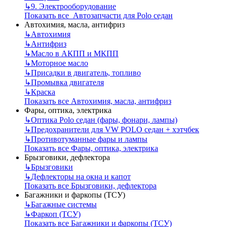
↳
9. Электрооборудование
Показать все Автозапчасти для Polo седан
Автохимия, масла, антифриз
↳
Автохимия
↳
Антифриз
↳
Масло в АКПП и МКПП
↳
Моторное масло
↳
Присадки в двигатель, топливо
↳
Промывка двигателя
↳
Краска
Показать все Автохимия, масла, антифриз
Фары, оптика, электрика
↳
Оптика Polo седан (фары, фонари, лампы)
↳
Предохранители для VW POLO седан + хэтчбек
↳
Противотуманные фары и лампы
Показать все Фары, оптика, электрика
Брызговики, дефлектора
↳
Брызговики
↳
Дефлекторы на окна и капот
Показать все Брызговики, дефлектора
Багажники и фаркопы (ТСУ)
↳
Багажные системы
↳
Фаркоп (ТСУ)
Показать все Багажники и фаркопы (ТСУ)