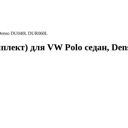
, Denso DU040L DUR060L
плект) для VW Polo седан, D