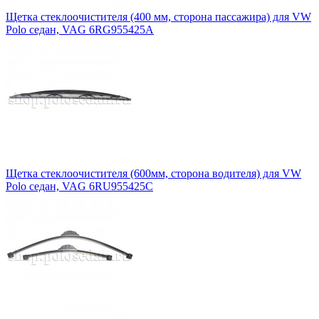
Щетка стеклоочистителя (400 мм, сторона пассажира) для VW
Polo седан, VAG 6RG955425A
Щетка стеклоочистителя (600мм, сторона водителя) для VW
Polo седан, VAG 6RU955425C