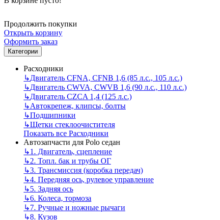
В корзине пусто!
Продолжить покупки
Открыть корзину
Оформить заказ
Категории
Расходники
↳
Двигатель CFNA, CFNB 1,6 (85 л.с., 105 л.с.)
↳
Двигатель CWVA, CWVB 1,6 (90 л.с., 110 л.с.)
↳
Двигатель CZCA 1,4 (125 л.с.)
↳
Автокрепеж, клипсы, болты
↳
Подшипники
↳
Щетки стеклоочистителя
Показать все Расходники
Автозапчасти для Polo седан
↳
1. Двигатель, сцепление
↳
2. Топл. бак и трубы ОГ
↳
3. Трансмиссия (коробка передач)
↳
4. Передняя ось, рулевое управление
↳
5. Задняя ось
↳
6. Колеса, тормоза
↳
7. Ручные и ножные рычаги
↳
8. Кузов