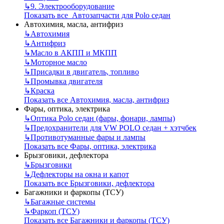
↳
9. Электрооборудование
Показать все Автозапчасти для Polo седан
Автохимия, масла, антифриз
↳
Автохимия
↳
Антифриз
↳
Масло в АКПП и МКПП
↳
Моторное масло
↳
Присадки в двигатель, топливо
↳
Промывка двигателя
↳
Краска
Показать все Автохимия, масла, антифриз
Фары, оптика, электрика
↳
Оптика Polo седан (фары, фонари, лампы)
↳
Предохранители для VW POLO седан + хэтчбек
↳
Противотуманные фары и лампы
Показать все Фары, оптика, электрика
Брызговики, дефлектора
↳
Брызговики
↳
Дефлекторы на окна и капот
Показать все Брызговики, дефлектора
Багажники и фаркопы (ТСУ)
↳
Багажные системы
↳
Фаркоп (ТСУ)
Показать все Багажники и фаркопы (ТСУ)