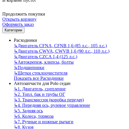
В корзине пусто!
Продолжить покупки
Открыть корзину
Оформить заказ
Категории
Расходники
↳
Двигатель CFNA, CFNB 1,6 (85 л.с., 105 л.с.)
↳
Двигатель CWVA, CWVB 1,6 (90 л.с., 110 л.с.)
↳
Двигатель CZCA 1,4 (125 л.с.)
↳
Автокрепеж, клипсы, болты
↳
Подшипники
↳
Щетки стеклоочистителя
Показать все Расходники
Автозапчасти для Polo седан
↳
1. Двигатель, сцепление
↳
2. Топл. бак и трубы ОГ
↳
3. Трансмиссия (коробка передач)
↳
4. Передняя ось, рулевое управление
↳
5. Задняя ось
↳
6. Колеса, тормоза
↳
7. Ручные и ножные рычаги
↳
8. Кузов