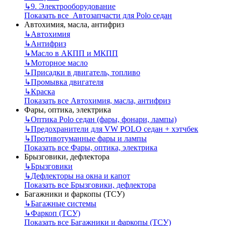
↳
9. Электрооборудование
Показать все Автозапчасти для Polo седан
Автохимия, масла, антифриз
↳
Автохимия
↳
Антифриз
↳
Масло в АКПП и МКПП
↳
Моторное масло
↳
Присадки в двигатель, топливо
↳
Промывка двигателя
↳
Краска
Показать все Автохимия, масла, антифриз
Фары, оптика, электрика
↳
Оптика Polo седан (фары, фонари, лампы)
↳
Предохранители для VW POLO седан + хэтчбек
↳
Противотуманные фары и лампы
Показать все Фары, оптика, электрика
Брызговики, дефлектора
↳
Брызговики
↳
Дефлекторы на окна и капот
Показать все Брызговики, дефлектора
Багажники и фаркопы (ТСУ)
↳
Багажные системы
↳
Фаркоп (ТСУ)
Показать все Багажники и фаркопы (ТСУ)