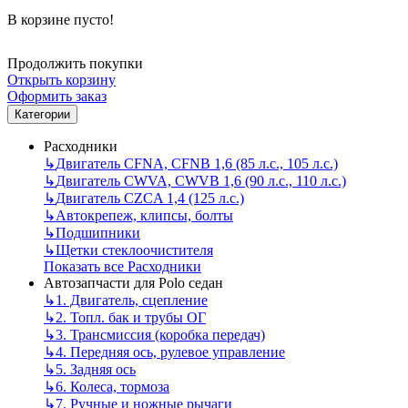
В корзине пусто!
Продолжить покупки
Открыть корзину
Оформить заказ
Категории
Расходники
↳
Двигатель CFNA, CFNB 1,6 (85 л.с., 105 л.с.)
↳
Двигатель CWVA, CWVB 1,6 (90 л.с., 110 л.с.)
↳
Двигатель CZCA 1,4 (125 л.с.)
↳
Автокрепеж, клипсы, болты
↳
Подшипники
↳
Щетки стеклоочистителя
Показать все Расходники
Автозапчасти для Polo седан
↳
1. Двигатель, сцепление
↳
2. Топл. бак и трубы ОГ
↳
3. Трансмиссия (коробка передач)
↳
4. Передняя ось, рулевое управление
↳
5. Задняя ось
↳
6. Колеса, тормоза
↳
7. Ручные и ножные рычаги