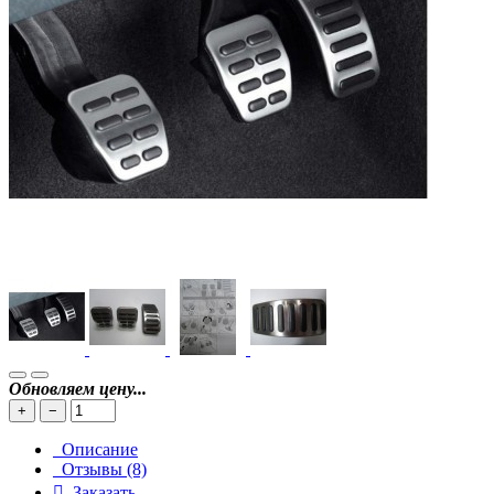
Обновляем цену...
+
−
Описание
Отзывы (8)
Заказать