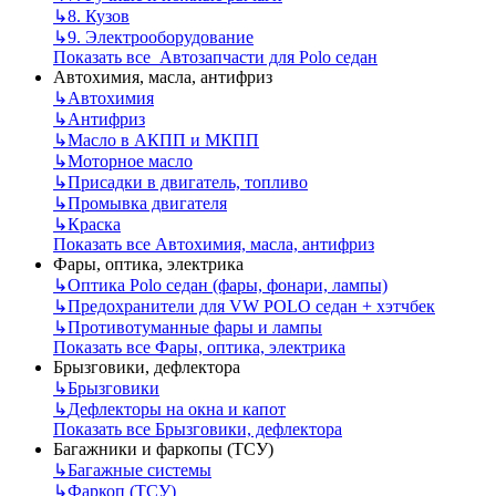
↳
8. Кузов
↳
9. Электрооборудование
Показать все Автозапчасти для Polo седан
Автохимия, масла, антифриз
↳
Автохимия
↳
Антифриз
↳
Масло в АКПП и МКПП
↳
Моторное масло
↳
Присадки в двигатель, топливо
↳
Промывка двигателя
↳
Краска
Показать все Автохимия, масла, антифриз
Фары, оптика, электрика
↳
Оптика Polo седан (фары, фонари, лампы)
↳
Предохранители для VW POLO седан + хэтчбек
↳
Противотуманные фары и лампы
Показать все Фары, оптика, электрика
Брызговики, дефлектора
↳
Брызговики
↳
Дефлекторы на окна и капот
Показать все Брызговики, дефлектора
Багажники и фаркопы (ТСУ)
↳
Багажные системы
↳
Фаркоп (ТСУ)