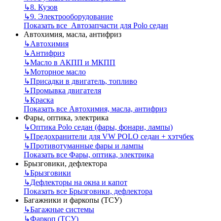
↳
8. Кузов
↳
9. Электрооборудование
Показать все Автозапчасти для Polo седан
Автохимия, масла, антифриз
↳
Автохимия
↳
Антифриз
↳
Масло в АКПП и МКПП
↳
Моторное масло
↳
Присадки в двигатель, топливо
↳
Промывка двигателя
↳
Краска
Показать все Автохимия, масла, антифриз
Фары, оптика, электрика
↳
Оптика Polo седан (фары, фонари, лампы)
↳
Предохранители для VW POLO седан + хэтчбек
↳
Противотуманные фары и лампы
Показать все Фары, оптика, электрика
Брызговики, дефлектора
↳
Брызговики
↳
Дефлекторы на окна и капот
Показать все Брызговики, дефлектора
Багажники и фаркопы (ТСУ)
↳
Багажные системы
↳
Фаркоп (ТСУ)