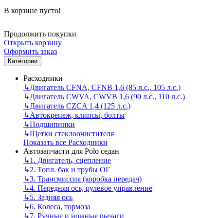
В корзине пусто!
Продолжить покупки
Открыть корзину
Оформить заказ
Категории
Расходники
↳
Двигатель CFNA, CFNB 1,6 (85 л.с., 105 л.с.)
↳
Двигатель CWVA, CWVB 1,6 (90 л.с., 110 л.с.)
↳
Двигатель CZCA 1,4 (125 л.с.)
↳
Автокрепеж, клипсы, болты
↳
Подшипники
↳
Щетки стеклоочистителя
Показать все Расходники
Автозапчасти для Polo седан
↳
1. Двигатель, сцепление
↳
2. Топл. бак и трубы ОГ
↳
3. Трансмиссия (коробка передач)
↳
4. Передняя ось, рулевое управление
↳
5. Задняя ось
↳
6. Колеса, тормоза
↳
7. Ручные и ножные рычаги