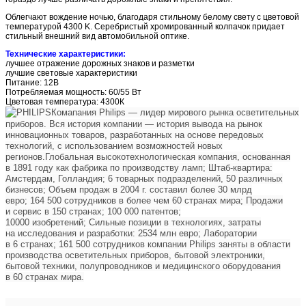
Облегчают вождение ночью, благодаря стильному белому свету с цветовой
температурой 4300 K. Серебристый хромированный колпачок придает
стильный внешний вид автомобильной оптике.
Технические характеристики:
лучшее отражение дорожных знаков и разметки
лучшие световые характеристики
Питание: 12В
Потребляемая мощность: 60/55 Вт
Цветовая температура: 4300К
Комапания Philips — лидер мирового рынка осветительных
приборов. Вся история компании — история вывода на рынок
инновационных товаров, разработанных на основе передовых
технологий, с использованием возможностей новых
регионов.
Глобальная высокотехнологическая компания, основанная
в 1891 году как фабрика по производству ламп;
Штаб-квартира:
Амстердам, Голландия;
6 товарных подразделений, 50 различных
бизнесов;
Объем продаж в 2004 г. составил более 30 млрд
евро;
164 500 сотрудников в более чем 60 странах мира;
Продажи
и сервис в 150 странах;
100 000 патентов;
10000 изобретений;
Сильные позиции в технологиях, затраты
на исследования и разработки: 2534 млн евро;
Лаборатории
в 6 странах;
161 500 сотрудников компании Philips заняты в области
производства осветительных приборов, бытовой электроники,
бытовой техники, полупроводников и медицинского оборудования
в 60 странах мира.