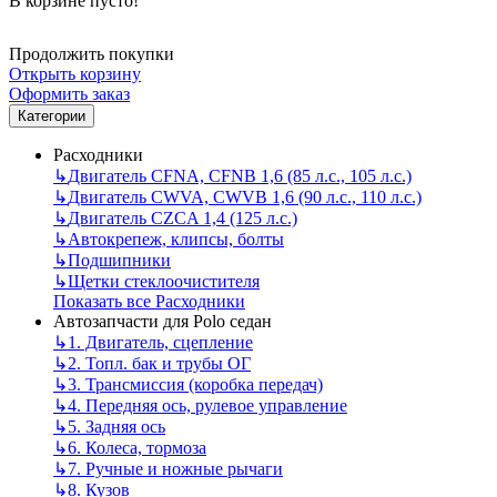
В корзине пусто!
Продолжить покупки
Открыть корзину
Оформить заказ
Категории
Расходники
↳
Двигатель CFNA, CFNB 1,6 (85 л.с., 105 л.с.)
↳
Двигатель CWVA, CWVB 1,6 (90 л.с., 110 л.с.)
↳
Двигатель CZCA 1,4 (125 л.с.)
↳
Автокрепеж, клипсы, болты
↳
Подшипники
↳
Щетки стеклоочистителя
Показать все Расходники
Автозапчасти для Polo седан
↳
1. Двигатель, сцепление
↳
2. Топл. бак и трубы ОГ
↳
3. Трансмиссия (коробка передач)
↳
4. Передняя ось, рулевое управление
↳
5. Задняя ось
↳
6. Колеса, тормоза
↳
7. Ручные и ножные рычаги
↳
8. Кузов