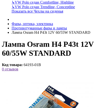
↳
VW Polo седан Comfortline, Highline
↳
VW Polo седан Trendline, Conceptline
Показать все Чехлы на сиденья
Фары, оптика, электрика
Противотуманные фары и лампы
Лампа Osram H4 P43t 12V 60/55W STANDARD
Лампа Osram H4 P43t 12V
60/55W STANDARD
Код товара:
64193-01B
0 отзывов