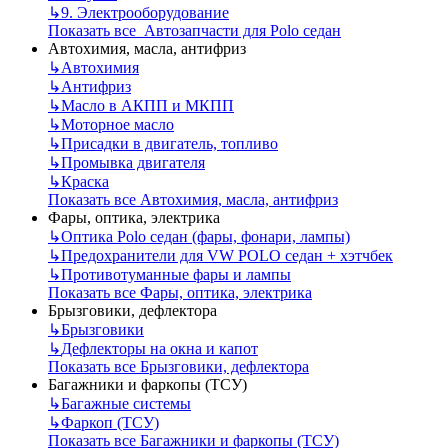
↳
9. Электрооборудование
Показать все Автозапчасти для Polo седан
Автохимия, масла, антифриз
↳
Автохимия
↳
Антифриз
↳
Масло в АКПП и МКПП
↳
Моторное масло
↳
Присадки в двигатель, топливо
↳
Промывка двигателя
↳
Краска
Показать все Автохимия, масла, антифриз
Фары, оптика, электрика
↳
Оптика Polo седан (фары, фонари, лампы)
↳
Предохранители для VW POLO седан + хэтчбек
↳
Противотуманные фары и лампы
Показать все Фары, оптика, электрика
Брызговики, дефлектора
↳
Брызговики
↳
Дефлекторы на окна и капот
Показать все Брызговики, дефлектора
Багажники и фаркопы (ТСУ)
↳
Багажные системы
↳
Фаркоп (ТСУ)
Показать все Багажники и фаркопы (ТСУ)