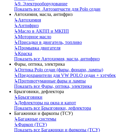
↳
9. Электрооборудование
Показать все Автозапчасти для Polo седан
Автохимия, масла, антифриз
↳
Автохимия
↳
Антифриз
↳
Масло в АКПП и МКПП
↳
Моторное масло
↳
Присадки в двигатель, топливо
↳
Промывка двигателя
↳
Краска
Показать все Автохимия, масла, антифриз
Фары, оптика, электрика
↳
Оптика Polo седан (фары, фонари, лампы)
↳
Предохранители для VW POLO седан + хэтчбек
↳
Противотуманные фары и лампы
Показать все Фары, оптика, электрика
Брызговики, дефлектора
↳
Брызговики
↳
Дефлекторы на окна и капот
Показать все Брызговики, дефлектора
Багажники и фаркопы (ТСУ)
↳
Багажные системы
↳
Фаркоп (ТСУ)
Показать все Багажники и фаркопы (ТСУ)