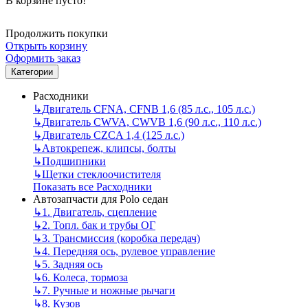
В корзине пусто!
Продолжить покупки
Открыть корзину
Оформить заказ
Категории
Расходники
↳
Двигатель CFNA, CFNB 1,6 (85 л.с., 105 л.с.)
↳
Двигатель CWVA, CWVB 1,6 (90 л.с., 110 л.с.)
↳
Двигатель CZCA 1,4 (125 л.с.)
↳
Автокрепеж, клипсы, болты
↳
Подшипники
↳
Щетки стеклоочистителя
Показать все Расходники
Автозапчасти для Polo седан
↳
1. Двигатель, сцепление
↳
2. Топл. бак и трубы ОГ
↳
3. Трансмиссия (коробка передач)
↳
4. Передняя ось, рулевое управление
↳
5. Задняя ось
↳
6. Колеса, тормоза
↳
7. Ручные и ножные рычаги
↳
8. Кузов