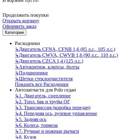
В корзине пусто!
Продолжить покупки
Открыть корзину
Оформить заказ
Категории
Расходники
↳
Двигатель CFNA, CFNB 1,6 (85 л.с., 105 л.с.)
↳
Двигатель CWVA, CWVB 1,6 (90 л.с., 110 л.с.)
↳
Двигатель CZCA 1,4 (125 л.с.)
↳
Автокрепеж, клипсы, болты
↳
Подшипники
↳
Щетки стеклоочистителя
Показать все Расходники
Автозапчасти для Polo седан
↳
1. Двигатель, сцепление
↳
2. Топл. бак и трубы ОГ
↳
3. Трансмиссия (коробка передач)
↳
4. Передняя ось, рулевое управление
↳
5. Задняя ось
↳
6. Колеса, тормоза
↳
7. Ручные и ножные рычаги
↳
8. Кузов