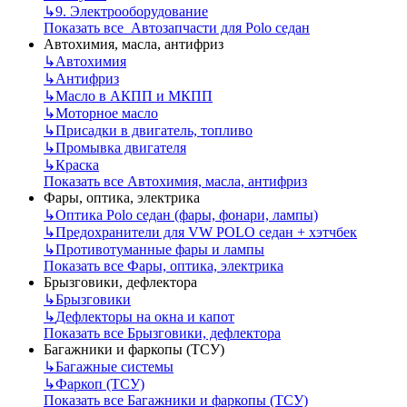
↳
9. Электрооборудование
Показать все Автозапчасти для Polo седан
Автохимия, масла, антифриз
↳
Автохимия
↳
Антифриз
↳
Масло в АКПП и МКПП
↳
Моторное масло
↳
Присадки в двигатель, топливо
↳
Промывка двигателя
↳
Краска
Показать все Автохимия, масла, антифриз
Фары, оптика, электрика
↳
Оптика Polo седан (фары, фонари, лампы)
↳
Предохранители для VW POLO седан + хэтчбек
↳
Противотуманные фары и лампы
Показать все Фары, оптика, электрика
Брызговики, дефлектора
↳
Брызговики
↳
Дефлекторы на окна и капот
Показать все Брызговики, дефлектора
Багажники и фаркопы (ТСУ)
↳
Багажные системы
↳
Фаркоп (ТСУ)
Показать все Багажники и фаркопы (ТСУ)