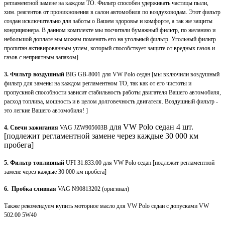
регламентной замене на каждом ТО. Фильтр способен удерживать частицы пыли,
хим. реагентов от проникновения в салон автомобиля по воздуховодам. Этот фильтр
создан исключительно для заботы о Вашем здоровье и комфорте, а так же защиты
кондиционера. В данном комплекте мы посчитали бумажный фильтр, по желанию и
небольшой доплате мы можем поменять его на угольный фильтр. Угольный фильтр
пропитан активированным углем, который способствует защите от вредных газов и
газов с неприятным запахом]
3. Фильтр воздушный
BIG GB-8001 для VW Polo седан [мы включили воздушный
фильтр для замены на каждом регламентном ТО, так как от его чистоты и
пропускной способности зависит стабильность работы двигателя Вашего автомобиля,
расход топлива, мощность и в целом долговечность двигателя. Воздушный фильтр -
это легкие Вашего автомобиля! ]
для VW Polo седан 4 шт.
4. Свечи зажигания
VAG JZW905603B
[подлежит регламентной замене через каждые 30 000 км
пробега]
5. Фильтр топливный
UFI 31.833.00 для VW Polo седан [подлежит регламентной
замене через каждые 30 000 км пробега]
6. Пробка сливная
VAG N90813202 (оригинал)
Также рекомендуем купить моторное масло для VW Polo седан с допусками VW
502.00 5W40