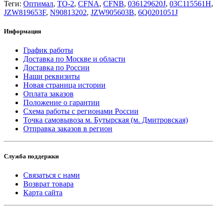
Теги:
Оптимал
,
ТО-2
,
CFNA
,
CFNB
,
036129620J
,
03C115561H
,
JZW819653F
,
N90813202
,
JZW905603B
,
6Q0201051J
Информация
График работы
Доставка по Москве и области
Доставка по России
Наши реквизиты
Новая страница истории
Оплата заказов
Положение о гарантии
Схема работы с регионами России
Точка самовывоза м. Бутырская (м. Дмитровская)
Отправка заказов в регион
Служба поддержки
Связаться с нами
Возврат товара
Карта сайта