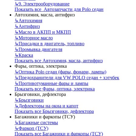
↳
9. Электрооборудование
Показать все Автозапчасти для Polo седан
Автохимия, масла, антифриз
↳
Автохимия
↳
Антифриз
↳
Масло в АКПП и МКПП
↳
Моторное масло
↳
Присадки в двигатель, топливо
↳
Промывка двигателя
↳
Краска
Показать все Автохимия, масла, антифриз
Фары, оптика, электрика
↳
Оптика Polo седан (фары, фонари, лампы)
↳
Предохранители для VW POLO седан + хэтчбек
↳
Противотуманные фары и лампы
Показать все Фары, оптика, электрика
Брызговики, дефлектора
↳
Брызговики
↳
Дефлекторы на окна и капот
Показать все Брызговики, дефлектора
Багажники и фаркопы (ТСУ)
↳
Багажные системы
↳
Фаркоп (ТСУ)
Показать все Багажники и фаркопы (ТСУ)