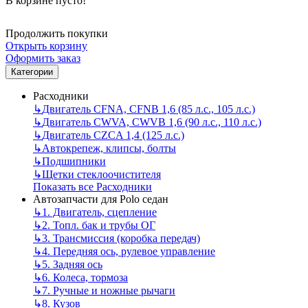
В корзине пусто!
Продолжить покупки
Открыть корзину
Оформить заказ
Категории
Расходники
↳
Двигатель CFNA, CFNB 1,6 (85 л.с., 105 л.с.)
↳
Двигатель CWVA, CWVB 1,6 (90 л.с., 110 л.с.)
↳
Двигатель CZCA 1,4 (125 л.с.)
↳
Автокрепеж, клипсы, болты
↳
Подшипники
↳
Щетки стеклоочистителя
Показать все Расходники
Автозапчасти для Polo седан
↳
1. Двигатель, сцепление
↳
2. Топл. бак и трубы ОГ
↳
3. Трансмиссия (коробка передач)
↳
4. Передняя ось, рулевое управление
↳
5. Задняя ось
↳
6. Колеса, тормоза
↳
7. Ручные и ножные рычаги
↳
8. Кузов