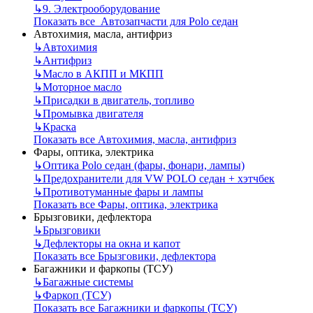
↳
9. Электрооборудование
Показать все Автозапчасти для Polo седан
Автохимия, масла, антифриз
↳
Автохимия
↳
Антифриз
↳
Масло в АКПП и МКПП
↳
Моторное масло
↳
Присадки в двигатель, топливо
↳
Промывка двигателя
↳
Краска
Показать все Автохимия, масла, антифриз
Фары, оптика, электрика
↳
Оптика Polo седан (фары, фонари, лампы)
↳
Предохранители для VW POLO седан + хэтчбек
↳
Противотуманные фары и лампы
Показать все Фары, оптика, электрика
Брызговики, дефлектора
↳
Брызговики
↳
Дефлекторы на окна и капот
Показать все Брызговики, дефлектора
Багажники и фаркопы (ТСУ)
↳
Багажные системы
↳
Фаркоп (ТСУ)
Показать все Багажники и фаркопы (ТСУ)