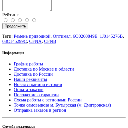
Рейтинг
Продолжить
Теги:
Ремень приводной
,
Оптимал
,
6Q0260849E
,
1J0145276B
,
03C145299C
,
CFNA
,
CFNB
Информация
График работы
Доставка по Москве и области
Доставка по России
Наши реквизиты
Новая страница истории
Оплата заказов
Положение о гарантии
Схема работы с регионами России
Точка самовывоза м. Бутырская (м. Дмитровская)
Отправка заказов в регион
Служба поддержки