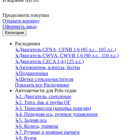
В корзине пусто!
Продолжить покупки
Открыть корзину
Оформить заказ
Категории
Расходники
↳
Двигатель CFNA, CFNB 1,6 (85 л.с., 105 л.с.)
↳
Двигатель CWVA, CWVB 1,6 (90 л.с., 110 л.с.)
↳
Двигатель CZCA 1,4 (125 л.с.)
↳
Автокрепеж, клипсы, болты
↳
Подшипники
↳
Щетки стеклоочистителя
Показать все Расходники
Автозапчасти для Polo седан
↳
1. Двигатель, сцепление
↳
2. Топл. бак и трубы ОГ
↳
3. Трансмиссия (коробка передач)
↳
4. Передняя ось, рулевое управление
↳
5. Задняя ось
↳
6. Колеса, тормоза
↳
7. Ручные и ножные рычаги
↳
8. Кузов