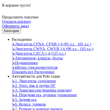
В корзине пусто!
Продолжить покупки
Открыть корзину
Оформить заказ
Категории
Расходники
↳
Двигатель CFNA, CFNB 1,6 (85 л.с., 105 л.с.)
↳
Двигатель CWVA, CWVB 1,6 (90 л.с., 110 л.с.)
↳
Двигатель CZCA 1,4 (125 л.с.)
↳
Автокрепеж, клипсы, болты
↳
Подшипники
↳
Щетки стеклоочистителя
Показать все Расходники
Автозапчасти для Polo седан
↳
1. Двигатель, сцепление
↳
2. Топл. бак и трубы ОГ
↳
3. Трансмиссия (коробка передач)
↳
4. Передняя ось, рулевое управление
↳
5. Задняя ось
↳
6. Колеса, тормоза
↳
7. Ручные и ножные рычаги