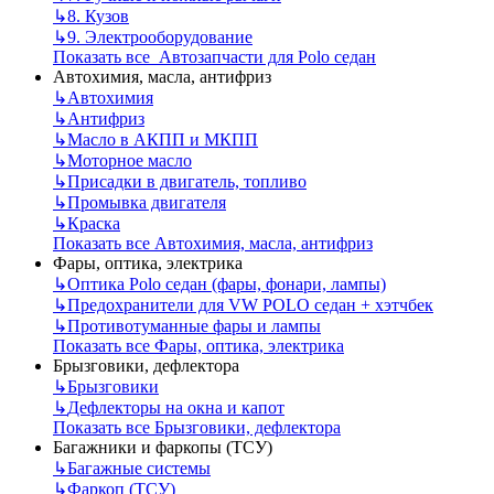
↳
8. Кузов
↳
9. Электрооборудование
Показать все Автозапчасти для Polo седан
Автохимия, масла, антифриз
↳
Автохимия
↳
Антифриз
↳
Масло в АКПП и МКПП
↳
Моторное масло
↳
Присадки в двигатель, топливо
↳
Промывка двигателя
↳
Краска
Показать все Автохимия, масла, антифриз
Фары, оптика, электрика
↳
Оптика Polo седан (фары, фонари, лампы)
↳
Предохранители для VW POLO седан + хэтчбек
↳
Противотуманные фары и лампы
Показать все Фары, оптика, электрика
Брызговики, дефлектора
↳
Брызговики
↳
Дефлекторы на окна и капот
Показать все Брызговики, дефлектора
Багажники и фаркопы (ТСУ)
↳
Багажные системы
↳
Фаркоп (ТСУ)