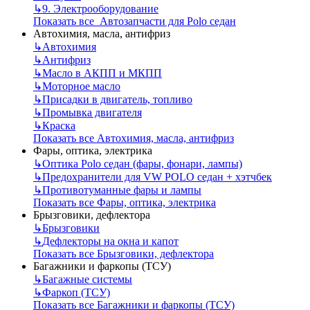
↳
9. Электрооборудование
Показать все Автозапчасти для Polo седан
Автохимия, масла, антифриз
↳
Автохимия
↳
Антифриз
↳
Масло в АКПП и МКПП
↳
Моторное масло
↳
Присадки в двигатель, топливо
↳
Промывка двигателя
↳
Краска
Показать все Автохимия, масла, антифриз
Фары, оптика, электрика
↳
Оптика Polo седан (фары, фонари, лампы)
↳
Предохранители для VW POLO седан + хэтчбек
↳
Противотуманные фары и лампы
Показать все Фары, оптика, электрика
Брызговики, дефлектора
↳
Брызговики
↳
Дефлекторы на окна и капот
Показать все Брызговики, дефлектора
Багажники и фаркопы (ТСУ)
↳
Багажные системы
↳
Фаркоп (ТСУ)
Показать все Багажники и фаркопы (ТСУ)