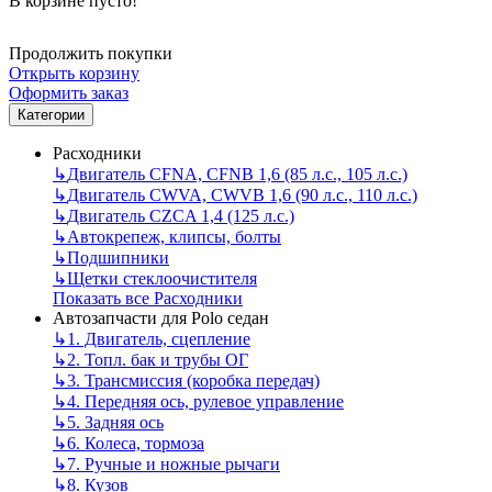
В корзине пусто!
Продолжить покупки
Открыть корзину
Оформить заказ
Категории
Расходники
↳
Двигатель CFNA, CFNB 1,6 (85 л.с., 105 л.с.)
↳
Двигатель CWVA, CWVB 1,6 (90 л.с., 110 л.с.)
↳
Двигатель CZCA 1,4 (125 л.с.)
↳
Автокрепеж, клипсы, болты
↳
Подшипники
↳
Щетки стеклоочистителя
Показать все Расходники
Автозапчасти для Polo седан
↳
1. Двигатель, сцепление
↳
2. Топл. бак и трубы ОГ
↳
3. Трансмиссия (коробка передач)
↳
4. Передняя ось, рулевое управление
↳
5. Задняя ось
↳
6. Колеса, тормоза
↳
7. Ручные и ножные рычаги
↳
8. Кузов