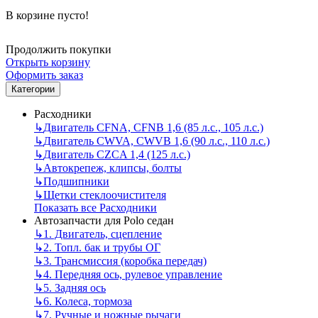
В корзине пусто!
Продолжить покупки
Открыть корзину
Оформить заказ
Категории
Расходники
↳
Двигатель CFNA, CFNB 1,6 (85 л.с., 105 л.с.)
↳
Двигатель CWVA, CWVB 1,6 (90 л.с., 110 л.с.)
↳
Двигатель CZCA 1,4 (125 л.с.)
↳
Автокрепеж, клипсы, болты
↳
Подшипники
↳
Щетки стеклоочистителя
Показать все Расходники
Автозапчасти для Polo седан
↳
1. Двигатель, сцепление
↳
2. Топл. бак и трубы ОГ
↳
3. Трансмиссия (коробка передач)
↳
4. Передняя ось, рулевое управление
↳
5. Задняя ось
↳
6. Колеса, тормоза
↳
7. Ручные и ножные рычаги