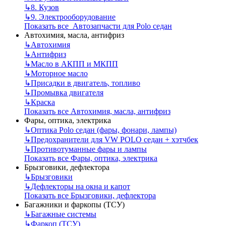
↳
8. Кузов
↳
9. Электрооборудование
Показать все Автозапчасти для Polo седан
Автохимия, масла, антифриз
↳
Автохимия
↳
Антифриз
↳
Масло в АКПП и МКПП
↳
Моторное масло
↳
Присадки в двигатель, топливо
↳
Промывка двигателя
↳
Краска
Показать все Автохимия, масла, антифриз
Фары, оптика, электрика
↳
Оптика Polo седан (фары, фонари, лампы)
↳
Предохранители для VW POLO седан + хэтчбек
↳
Противотуманные фары и лампы
Показать все Фары, оптика, электрика
Брызговики, дефлектора
↳
Брызговики
↳
Дефлекторы на окна и капот
Показать все Брызговики, дефлектора
Багажники и фаркопы (ТСУ)
↳
Багажные системы
↳
Фаркоп (ТСУ)