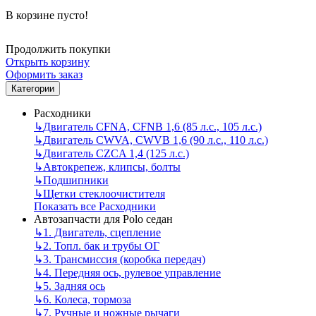
В корзине пусто!
Продолжить покупки
Открыть корзину
Оформить заказ
Категории
Расходники
↳
Двигатель CFNA, CFNB 1,6 (85 л.с., 105 л.с.)
↳
Двигатель CWVA, CWVB 1,6 (90 л.с., 110 л.с.)
↳
Двигатель CZCA 1,4 (125 л.с.)
↳
Автокрепеж, клипсы, болты
↳
Подшипники
↳
Щетки стеклоочистителя
Показать все Расходники
Автозапчасти для Polo седан
↳
1. Двигатель, сцепление
↳
2. Топл. бак и трубы ОГ
↳
3. Трансмиссия (коробка передач)
↳
4. Передняя ось, рулевое управление
↳
5. Задняя ось
↳
6. Колеса, тормоза
↳
7. Ручные и ножные рычаги