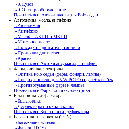
↳
8. Кузов
↳
9. Электрооборудование
Показать все Автозапчасти для Polo седан
Автохимия, масла, антифриз
↳
Автохимия
↳
Антифриз
↳
Масло в АКПП и МКПП
↳
Моторное масло
↳
Присадки в двигатель, топливо
↳
Промывка двигателя
↳
Краска
Показать все Автохимия, масла, антифриз
Фары, оптика, электрика
↳
Оптика Polo седан (фары, фонари, лампы)
↳
Предохранители для VW POLO седан + хэтчбек
↳
Противотуманные фары и лампы
Показать все Фары, оптика, электрика
Брызговики, дефлектора
↳
Брызговики
↳
Дефлекторы на окна и капот
Показать все Брызговики, дефлектора
Багажники и фаркопы (ТСУ)
↳
Багажные системы
↳
Фаркоп (ТСУ)