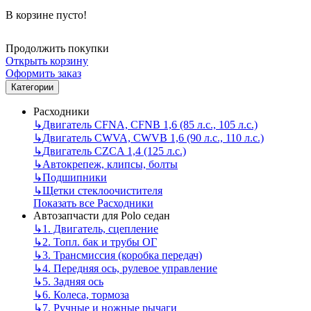
В корзине пусто!
Продолжить покупки
Открыть корзину
Оформить заказ
Категории
Расходники
↳
Двигатель CFNA, CFNB 1,6 (85 л.с., 105 л.с.)
↳
Двигатель CWVA, CWVB 1,6 (90 л.с., 110 л.с.)
↳
Двигатель CZCA 1,4 (125 л.с.)
↳
Автокрепеж, клипсы, болты
↳
Подшипники
↳
Щетки стеклоочистителя
Показать все Расходники
Автозапчасти для Polo седан
↳
1. Двигатель, сцепление
↳
2. Топл. бак и трубы ОГ
↳
3. Трансмиссия (коробка передач)
↳
4. Передняя ось, рулевое управление
↳
5. Задняя ось
↳
6. Колеса, тормоза
↳
7. Ручные и ножные рычаги