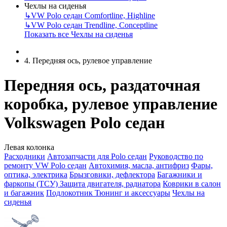
Чехлы на сиденья
↳
VW Polo седан Comfortline, Highline
↳
VW Polo седан Trendline, Conceptline
Показать все Чехлы на сиденья
4. Передняя ось, рулевое управление
Передняя ось, раздаточная
коробка, рулевое управление
Volkswagen Polo седан
Левая колонка
Расходники
Автозапчасти для Polo седан
Руководство по
ремонту VW Polo седан
Автохимия, масла, антифриз
Фары,
оптика, электрика
Брызговики, дефлектора
Багажники и
фаркопы (ТСУ)
Защита двигателя, радиатора
Коврики в салон
и багажник
Подлокотник
Тюнинг и аксессуары
Чехлы на
сиденья