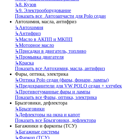
↳
8. Кузов
↳
9. Электрооборудование
Показать все Автозапчасти для Polo седан
Автохимия, масла, антифриз
↳
Автохимия
↳
Антифриз
↳
Масло в АКПП и МКПП
↳
Моторное масло
↳
Присадки в двигатель, топливо
↳
Промывка двигателя
↳
Краска
Показать все Автохимия, масла, антифриз
Фары, оптика, электрика
↳
Оптика Polo седан (фары, фонари, лампы)
↳
Предохранители для VW POLO седан + хэтчбек
↳
Противотуманные фары и лампы
Показать все Фары, оптика, электрика
Брызговики, дефлектора
↳
Брызговики
↳
Дефлекторы на окна и капот
Показать все Брызговики, дефлектора
Багажники и фаркопы (ТСУ)
↳
Багажные системы
↳
Фаркоп (ТСУ)