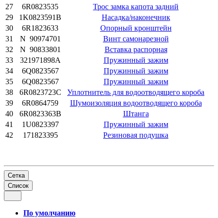
27
6R0823535
Трос замка капота задний
29
1K0823591B
Насадка/наконечник
30
6R1823633
Опорный кронштейн
31
N 90974701
Винт самонарезной
32
N 90833801
Вставка распорная
33
321971898A
Пружинный зажим
34
6Q0823567
Пружинный зажим
35
6Q0823567
Пружинный зажим
38
6R0823723C
Уплотнитель для водоотводящего короба
39
6R0864759
Шумоизоляция водоотводящего короба
40
6R0823363B
Штанга
41
1U0823397
Пружинный зажим
42
171823395
Резиновая подушка
Сетка
Список
По умолчанию