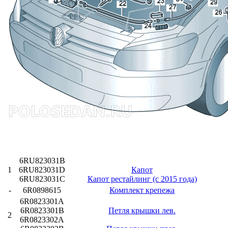
6RU823031B
1
6RU823031D
Капот
6RU823031C
Капот рестайлинг (с 2015 года)
-
6R0898615
Комплект крепежа
6R0823301A
6R0823301B
Петля крышки лев.
2
6R0823302A