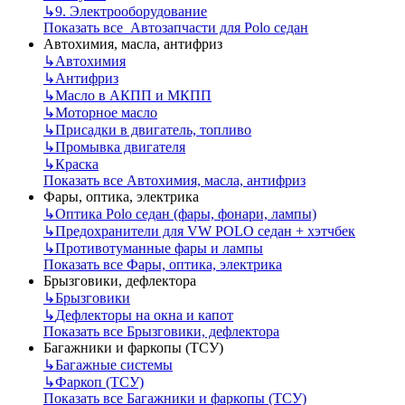
↳
9. Электрооборудование
Показать все Автозапчасти для Polo седан
Автохимия, масла, антифриз
↳
Автохимия
↳
Антифриз
↳
Масло в АКПП и МКПП
↳
Моторное масло
↳
Присадки в двигатель, топливо
↳
Промывка двигателя
↳
Краска
Показать все Автохимия, масла, антифриз
Фары, оптика, электрика
↳
Оптика Polo седан (фары, фонари, лампы)
↳
Предохранители для VW POLO седан + хэтчбек
↳
Противотуманные фары и лампы
Показать все Фары, оптика, электрика
Брызговики, дефлектора
↳
Брызговики
↳
Дефлекторы на окна и капот
Показать все Брызговики, дефлектора
Багажники и фаркопы (ТСУ)
↳
Багажные системы
↳
Фаркоп (ТСУ)
Показать все Багажники и фаркопы (ТСУ)