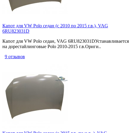
Капот для VW Polo седан (с 2010 по 2015 г.в.), VAG
6RU823031D
Капот для VW Polo седан, VAG 6RU823031DУстанавливается
на дорестайлинговые Polo 2010-2015 г.в.Ориги..
9 отзывов