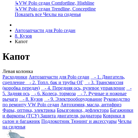
↳
VW Polo седан Comfortline, Highline
↳
VW Polo седан Trendline, Conceptline
Показать все Чехлы на сиденья
Автозапчасти для Polo седан
8. Кузов
Капот
Капот
Левая колонка
Расходники
Автозапчасти для Polo седан
- 1. Двигатель,
сцепление
- 2. Топл. бак и трубы ОГ
- 3. Трансмиссия
(коробка передач)
- 4. Передняя ось, рулевое управление
-
5. Задняя ось
- 6. Колеса, тормоза
- 7. Ручные и ножные
рычаги
- 8. Кузов
- 9. Электрооборудование
Руководство
по ремонту VW Polo седан
Автохимия, масла, антифриз
Фары, оптика, электрика
Брызговики, дефлектора
Багажники
и фаркопы (ТСУ)
Защита двигателя, радиатора
Коврики в
салон и багажник
Подлокотник
Тюнинг и аксессуары
Чехлы
на сиденья