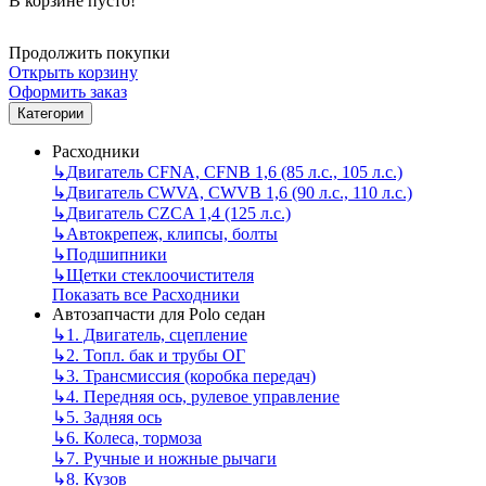
В корзине пусто!
Продолжить покупки
Открыть корзину
Оформить заказ
Категории
Расходники
↳
Двигатель CFNA, CFNB 1,6 (85 л.с., 105 л.с.)
↳
Двигатель CWVA, CWVB 1,6 (90 л.с., 110 л.с.)
↳
Двигатель CZCA 1,4 (125 л.с.)
↳
Автокрепеж, клипсы, болты
↳
Подшипники
↳
Щетки стеклоочистителя
Показать все Расходники
Автозапчасти для Polo седан
↳
1. Двигатель, сцепление
↳
2. Топл. бак и трубы ОГ
↳
3. Трансмиссия (коробка передач)
↳
4. Передняя ось, рулевое управление
↳
5. Задняя ось
↳
6. Колеса, тормоза
↳
7. Ручные и ножные рычаги
↳
8. Кузов