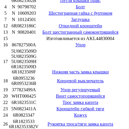
6R0823302B
Петля крышки прав.
4
N 90798702
Болт
5
N 10609203
Шестигранная гайка с буртиком
7
N 10124501
Заглушка
12
6R0823186C
Откидной кронштейн
13
N 90820401
Болт шестигранный самоконтрящийся
15
Изготавливается из AKL44830004
16
867827500A
Упор
5U0823509D
5U0823509G
17
5U0823509H
6R1823509D
6R1823509F
Нижняя часть замка крышки
6R0953236
18
Концевой выключатель
6R0953236B
19
377823499A
Упор регулируемый
20
WHT000425
Винт самостопорящийся
22
6R1823531C
Трос замка капота
23
5N0823411A
Кронштейн гибкой тяги
24
6R0823347
Кожух
6R1823533
26
Рукоятка троса/тяги замка капота
6R182353382V