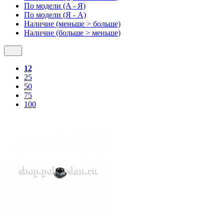
По модели (A - Я)
По модели (Я - A)
Наличие (меньше > больше)
Наличие (больше > меньше)
12
25
50
75
100