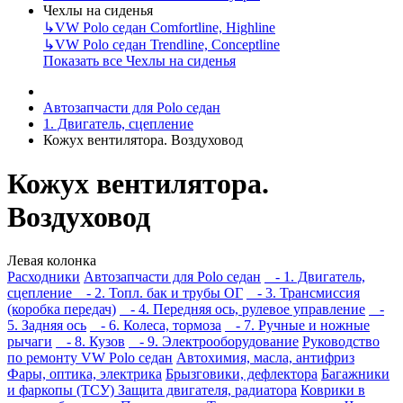
Чехлы на сиденья
↳
VW Polo седан Comfortline, Highline
↳
VW Polo седан Trendline, Conceptline
Показать все Чехлы на сиденья
Автозапчасти для Polo седан
1. Двигатель, сцепление
Кожух вентилятора. Воздуховод
Кожух вентилятора.
Воздуховод
Левая колонка
Расходники
Автозапчасти для Polo седан
- 1. Двигатель,
сцепление
- 2. Топл. бак и трубы ОГ
- 3. Трансмиссия
(коробка передач)
- 4. Передняя ось, рулевое управление
-
5. Задняя ось
- 6. Колеса, тормоза
- 7. Ручные и ножные
рычаги
- 8. Кузов
- 9. Электрооборудование
Руководство
по ремонту VW Polo седан
Автохимия, масла, антифриз
Фары, оптика, электрика
Брызговики, дефлектора
Багажники
и фаркопы (ТСУ)
Защита двигателя, радиатора
Коврики в