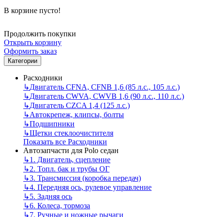
В корзине пусто!
Продолжить покупки
Открыть корзину
Оформить заказ
Категории
Расходники
↳
Двигатель CFNA, CFNB 1,6 (85 л.с., 105 л.с.)
↳
Двигатель CWVA, CWVB 1,6 (90 л.с., 110 л.с.)
↳
Двигатель CZCA 1,4 (125 л.с.)
↳
Автокрепеж, клипсы, болты
↳
Подшипники
↳
Щетки стеклоочистителя
Показать все Расходники
Автозапчасти для Polo седан
↳
1. Двигатель, сцепление
↳
2. Топл. бак и трубы ОГ
↳
3. Трансмиссия (коробка передач)
↳
4. Передняя ось, рулевое управление
↳
5. Задняя ось
↳
6. Колеса, тормоза
↳
7. Ручные и ножные рычаги