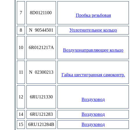
7
8D0121100
Пробка резьбовая
8
N 90544501
Уплотнительное кольцо
10
6R0121217A
Воздухонаправляющее кольцо
11
N 02300213
Гайка шестигранная самоконтр.
12
6RU121330
Воздуховод
14
6RU121283
Воздуховод
15
6RU121284B
Воздуховод