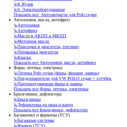
↳
8. Кузов
↳
9. Электрооборудование
Показать все Автозапчасти для Polo седан
Автохимия, масла, антифриз
↳
Автохимия
↳
Антифриз
↳
Масло в АКПП и МКПП
↳
Моторное масло
↳
Присадки в двигатель, топливо
↳
Промывка двигателя
↳
Краска
Показать все Автохимия, масла, антифриз
Фары, оптика, электрика
↳
Оптика Polo седан (фары, фонари, лампы)
↳
Предохранители для VW POLO седан + хэтчбек
↳
Противотуманные фары и лампы
Показать все Фары, оптика, электрика
Брызговики, дефлектора
↳
Брызговики
↳
Дефлекторы на окна и капот
Показать все Брызговики, дефлектора
Багажники и фаркопы (ТСУ)
↳
Багажные системы
↳
Фаркоп (ТСУ)