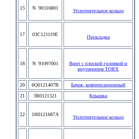
15
N 90316801
Уплотнительное кольцо
17
03C121119E
Прокладка
18
N 91097001
Винт с плоской головкой и
внутренним TORX
20
6Q0121407B
Бачок, компенсационный
21
3B0121321
Крышка
22
1H0121687A
Уплотнительное кольцо