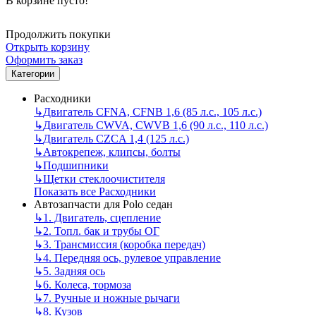
В корзине пусто!
Продолжить покупки
Открыть корзину
Оформить заказ
Категории
Расходники
↳
Двигатель CFNA, CFNB 1,6 (85 л.с., 105 л.с.)
↳
Двигатель CWVA, CWVB 1,6 (90 л.с., 110 л.с.)
↳
Двигатель CZCA 1,4 (125 л.с.)
↳
Автокрепеж, клипсы, болты
↳
Подшипники
↳
Щетки стеклоочистителя
Показать все Расходники
Автозапчасти для Polo седан
↳
1. Двигатель, сцепление
↳
2. Топл. бак и трубы ОГ
↳
3. Трансмиссия (коробка передач)
↳
4. Передняя ось, рулевое управление
↳
5. Задняя ось
↳
6. Колеса, тормоза
↳
7. Ручные и ножные рычаги
↳
8. Кузов