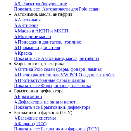
↳
9. Электрооборудование
Показать все Автозапчасти для Polo седан
Автохимия, масла, антифриз
↳
Автохимия
↳
Антифриз
↳
Масло в АКПП и МКПП
↳
Моторное масло
↳
Присадки в двигатель, топливо
↳
Промывка двигателя
↳
Краска
Показать все Автохимия, масла, антифриз
Фары, оптика, электрика
↳
Оптика Polo седан (фары, фонари, лампы)
↳
Предохранители для VW POLO седан + хэтчбек
↳
Противотуманные фары и лампы
Показать все Фары, оптика, электрика
Брызговики, дефлектора
↳
Брызговики
↳
Дефлекторы на окна и капот
Показать все Брызговики, дефлектора
Багажники и фаркопы (ТСУ)
↳
Багажные системы
↳
Фаркоп (ТСУ)
Показать все Багажники и фаркопы (ТСУ)