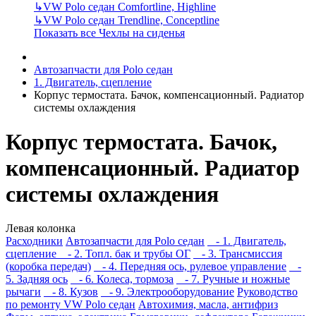
↳
VW Polo седан Comfortline, Highline
↳
VW Polo седан Trendline, Conceptline
Показать все Чехлы на сиденья
Автозапчасти для Polo седан
1. Двигатель, сцепление
Корпус термостата. Бачок, компенсационный. Pадиатор
системы охлаждения
Корпус термостата. Бачок,
компенсационный. Pадиатор
системы охлаждения
Левая колонка
Расходники
Автозапчасти для Polo седан
- 1. Двигатель,
сцепление
- 2. Топл. бак и трубы ОГ
- 3. Трансмиссия
(коробка передач)
- 4. Передняя ось, рулевое управление
-
5. Задняя ось
- 6. Колеса, тормоза
- 7. Ручные и ножные
рычаги
- 8. Кузов
- 9. Электрооборудование
Руководство
по ремонту VW Polo седан
Автохимия, масла, антифриз