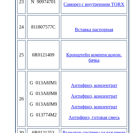
23
N 90974701
Cаморез с внутренним TORX
24
811807577C
Вставка распорная
25
6R0121409
Кронштейн компенсацион.
бачка
G 013A8JM1
Антифриз, концентрат
G 013A8JM8
Антифриз, концентрат
26
G 013A8JM9
Антифриз, концентрат
G 013774M2
Антифриз, готовая смесь
30
6R0121253
Pадиатор системы охлаждения