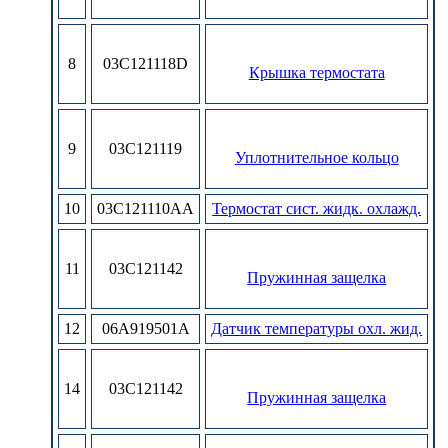
8
03C121118D
Крышка термостата
9
03C121119
Уплотнительное кольцо
10
03C121110AA
Термостат сист. жидк. охлажд.
11
03C121142
Пружинная защелка
12
06A919501A
Датчик температуры охл. жид.
14
03C121142
Пружинная защелка