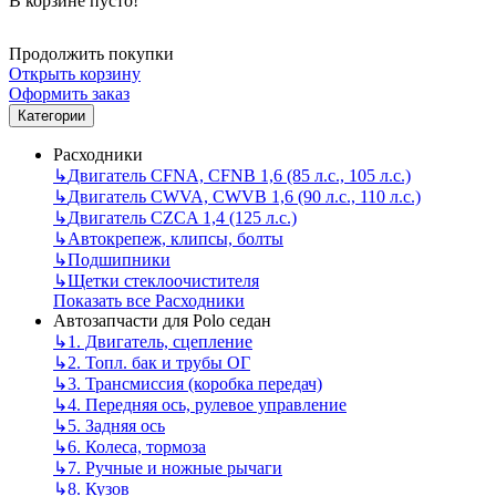
В корзине пусто!
Продолжить покупки
Открыть корзину
Оформить заказ
Категории
Расходники
↳
Двигатель CFNA, CFNB 1,6 (85 л.с., 105 л.с.)
↳
Двигатель CWVA, CWVB 1,6 (90 л.с., 110 л.с.)
↳
Двигатель CZCA 1,4 (125 л.с.)
↳
Автокрепеж, клипсы, болты
↳
Подшипники
↳
Щетки стеклоочистителя
Показать все Расходники
Автозапчасти для Polo седан
↳
1. Двигатель, сцепление
↳
2. Топл. бак и трубы ОГ
↳
3. Трансмиссия (коробка передач)
↳
4. Передняя ось, рулевое управление
↳
5. Задняя ось
↳
6. Колеса, тормоза
↳
7. Ручные и ножные рычаги
↳
8. Кузов