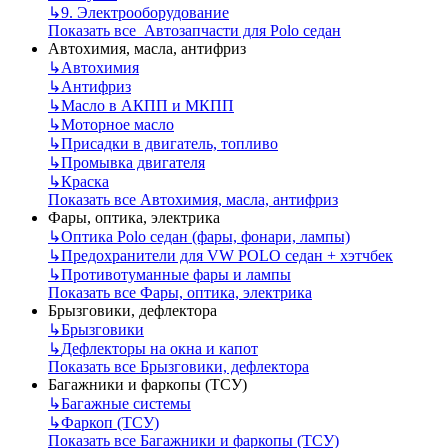
↳
9. Электрооборудование
Показать все Автозапчасти для Polo седан
Автохимия, масла, антифриз
↳
Автохимия
↳
Антифриз
↳
Масло в АКПП и МКПП
↳
Моторное масло
↳
Присадки в двигатель, топливо
↳
Промывка двигателя
↳
Краска
Показать все Автохимия, масла, антифриз
Фары, оптика, электрика
↳
Оптика Polo седан (фары, фонари, лампы)
↳
Предохранители для VW POLO седан + хэтчбек
↳
Противотуманные фары и лампы
Показать все Фары, оптика, электрика
Брызговики, дефлектора
↳
Брызговики
↳
Дефлекторы на окна и капот
Показать все Брызговики, дефлектора
Багажники и фаркопы (ТСУ)
↳
Багажные системы
↳
Фаркоп (ТСУ)
Показать все Багажники и фаркопы (ТСУ)