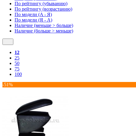
По рейтингу (убыванию)
По рейтингу (возрастанию)
По модели (A - Я)
По модели (Я - A)
Наличие (меньше > больше)
Наличие (больше > меньше)
12
25
50
75
100
-51%