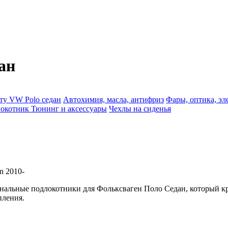
ан
ту VW Polo седан
Автохимия, масла, антифриз
Фары, оптика, эл
окотник
Тюнинг и аксессуары
Чехлы на сиденья
n 2010-
ональные подлокотники для Фольксваген Поло Седан, который 
пления.