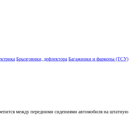
ектрика
Брызговики, дефлектора
Багажники и фаркопы (ТСУ)
крепится между передними сидениями автомобиля на штатную