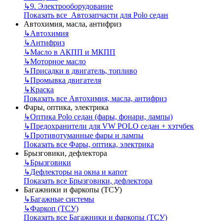
↳
9. Электрооборудование
Показать все Автозапчасти для Polo седан
Автохимия, масла, антифриз
↳
Автохимия
↳
Антифриз
↳
Масло в АКПП и МКПП
↳
Моторное масло
↳
Присадки в двигатель, топливо
↳
Промывка двигателя
↳
Краска
Показать все Автохимия, масла, антифриз
Фары, оптика, электрика
↳
Оптика Polo седан (фары, фонари, лампы)
↳
Предохранители для VW POLO седан + хэтчбек
↳
Противотуманные фары и лампы
Показать все Фары, оптика, электрика
Брызговики, дефлектора
↳
Брызговики
↳
Дефлекторы на окна и капот
Показать все Брызговики, дефлектора
Багажники и фаркопы (ТСУ)
↳
Багажные системы
↳
Фаркоп (ТСУ)
Показать все Багажники и фаркопы (ТСУ)