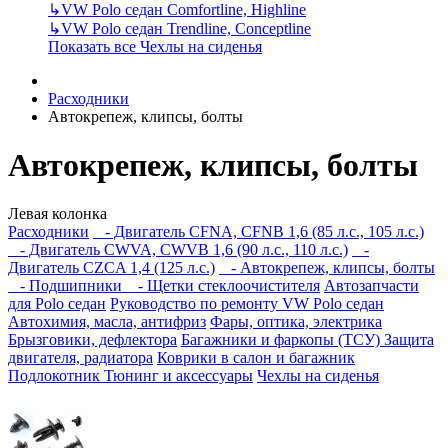
↳
VW Polo седан Comfortline, Highline
↳
VW Polo седан Trendline, Conceptline
Показать все Чехлы на сиденья
Расходники
Автокрепеж, клипсы, болты
Автокрепеж, клипсы, болты
Левая колонка
Расходники
- Двигатель CFNA, CFNB 1,6 (85 л.с., 105 л.с.)
- Двигатель CWVA, CWVB 1,6 (90 л.с., 110 л.с.)
-
Двигатель CZCA 1,4 (125 л.с.)
- Автокрепеж, клипсы, болты
- Подшипники
- Щетки стеклоочистителя
Автозапчасти
для Polo седан
Руководство по ремонту VW Polo седан
Автохимия, масла, антифриз
Фары, оптика, электрика
Брызговики, дефлектора
Багажники и фаркопы (ТСУ)
Защита
двигателя, радиатора
Коврики в салон и багажник
Подлокотник
Тюнинг и аксессуары
Чехлы на сиденья