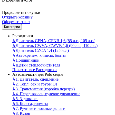
В корзине пусто!
Продолжить покупки
Открыть корзину
Оформить заказ
Категории
Расходники
↳
Двигатель CFNA, CFNB 1,6 (85 л.с., 105 л.с.)
↳
Двигатель CWVA, CWVB 1,6 (90 л.с., 110 л.с.)
↳
Двигатель CZCA 1,4 (125 л.с.)
↳
Автокрепеж, клипсы, болты
↳
Подшипники
↳
Щетки стеклоочистителя
Показать все Расходники
Автозапчасти для Polo седан
↳
1. Двигатель, сцепление
↳
2. Топл. бак и трубы ОГ
↳
3. Трансмиссия (коробка передач)
↳
4. Передняя ось, рулевое управление
↳
5. Задняя ось
↳
6. Колеса, тормоза
↳
7. Ручные и ножные рычаги
↳
8. Кузов