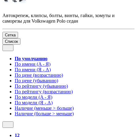
Автокрепеж, клипсы, болты, винты, гайки, хомуты и
саморезы для Volkswagen Polo седан
Сетка
Список
По умолчанию
По имени (A - Я)
По имени (Я - A)
По цене (возрастанию)
По цене (убыванию)
По рейтингу (убыванию)
По рейтингу (возрастанию)
По модели (A - Я)
По модели (Я - A)
Наличие (меньше > больше)
Наличие (больше > меньше)
12