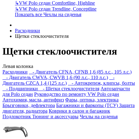
↳
VW Polo седан Comfortline, Highline
↳
VW Polo седан Trendline, Conceptline
Показать все Чехлы на сиденья
Расходники
Щетки стеклоочистителя
Щетки стеклоочистителя
Левая колонка
Расходники
- Двигатель CFNA, CFNB 1,6 (85 л.с., 105 л.с.)
- Двигатель CWVA, CWVB 1,6 (90 л.с., 110 л.с.)
-
Двигатель CZCA 1,4 (125 л.с.)
- Автокрепеж, клипсы, болты
- Подшипники
- Щетки стеклоочистителя
Автозапчасти
для Polo седан
Руководство по ремонту VW Polo седан
Автохимия, масла, антифриз
Фары, оптика, электрика
Брызговики, дефлектора
Багажники и фаркопы (ТСУ)
Защита
двигателя, радиатора
Коврики в салон и багажник
Подлокотник
Тюнинг и аксессуары
Чехлы на сиденья