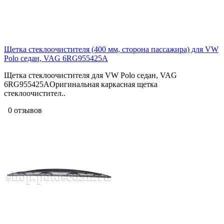
Щетка стеклоочистителя (400 мм, сторона пассажира) для VW
Polo седан, VAG 6RG955425A
Щетка стеклоочистителя для VW Polo седан, VAG
6RG955425AОригинальная каркасная щетка
стеклоочистител..
0 отзывов