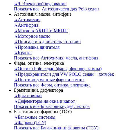
↳
9. Электрооборудование
Показать все Автозапчасти для Polo седан
Автохимия, масла, антифриз
↳
Автохимия
↳
Антифриз
↳
Масло в АКПП и МКПП
↳
Моторное масло
↳
Присадки в двигатель, топливо
↳
Промывка двигателя
↳
Краска
Показать все Автохимия, масла, антифриз
Фары, оптика, электрика
↳
Оптика Polo седан (фары, фонари, лампы)
↳
Предохранители для VW POLO седан + хэтчбек
↳
Противотуманные фары и лампы
Показать все Фары, оптика, электрика
Брызговики, дефлектора
↳
Брызговики
↳
Дефлекторы на окна и капот
Показать все Брызговики, дефлектора
Багажники и фаркопы (ТСУ)
↳
Багажные системы
↳
Фаркоп (ТСУ)
Показать все Багажники и фаркопы (ТСУ)