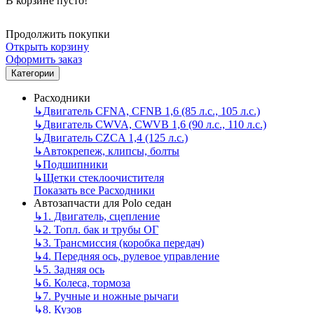
В корзине пусто!
Продолжить покупки
Открыть корзину
Оформить заказ
Категории
Расходники
↳
Двигатель CFNA, CFNB 1,6 (85 л.с., 105 л.с.)
↳
Двигатель CWVA, CWVB 1,6 (90 л.с., 110 л.с.)
↳
Двигатель CZCA 1,4 (125 л.с.)
↳
Автокрепеж, клипсы, болты
↳
Подшипники
↳
Щетки стеклоочистителя
Показать все Расходники
Автозапчасти для Polo седан
↳
1. Двигатель, сцепление
↳
2. Топл. бак и трубы ОГ
↳
3. Трансмиссия (коробка передач)
↳
4. Передняя ось, рулевое управление
↳
5. Задняя ось
↳
6. Колеса, тормоза
↳
7. Ручные и ножные рычаги
↳
8. Кузов