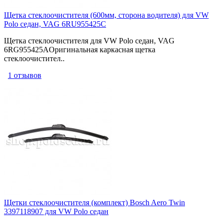
Щетка стеклоочистителя (600мм, сторона водителя) для VW
Polo седан, VAG 6RU955425C
Щетка стеклоочистителя для VW Polo седан, VAG
6RG955425AОригинальная каркасная щетка
стеклоочистител..
1 отзывов
Щетки стеклоочистителя (комплект) Bosch Aero Twin
3397118907 для VW Polo седан