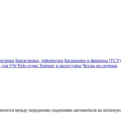
ектрика
Брызговики, дефлектора
Багажники и фаркопы (ТСУ)
 для VW Polo седан
Тюнинг и аксессуары
Чехлы на сиденья
крепится между передними сидениями автомобиля на штатную