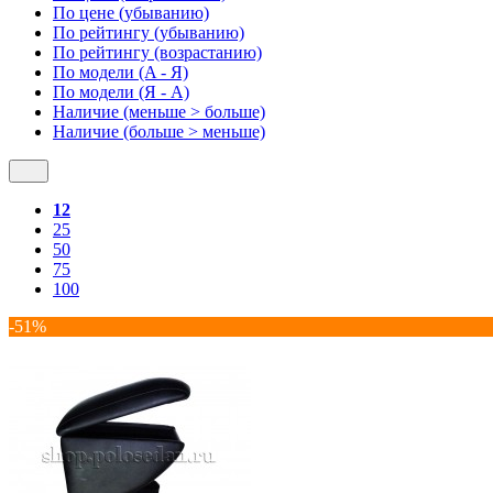
По цене (убыванию)
По рейтингу (убыванию)
По рейтингу (возрастанию)
По модели (A - Я)
По модели (Я - A)
Наличие (меньше > больше)
Наличие (больше > меньше)
12
25
50
75
100
-51%