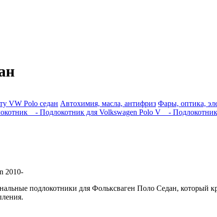
ан
ту VW Polo седан
Автохимия, масла, антифриз
Фары, оптика, эл
окотник
- Подлокотник для Volkswagen Polo V
- Подлокотник
n 2010-
ональные подлокотники для Фольксваген Поло Седан, который 
пления.