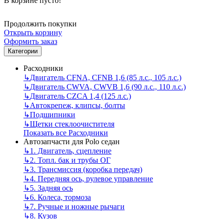
В корзине пусто!
Продолжить покупки
Открыть корзину
Оформить заказ
Категории
Расходники
↳
Двигатель CFNA, CFNB 1,6 (85 л.с., 105 л.с.)
↳
Двигатель CWVA, CWVB 1,6 (90 л.с., 110 л.с.)
↳
Двигатель CZCA 1,4 (125 л.с.)
↳
Автокрепеж, клипсы, болты
↳
Подшипники
↳
Щетки стеклоочистителя
Показать все Расходники
Автозапчасти для Polo седан
↳
1. Двигатель, сцепление
↳
2. Топл. бак и трубы ОГ
↳
3. Трансмиссия (коробка передач)
↳
4. Передняя ось, рулевое управление
↳
5. Задняя ось
↳
6. Колеса, тормоза
↳
7. Ручные и ножные рычаги
↳
8. Кузов