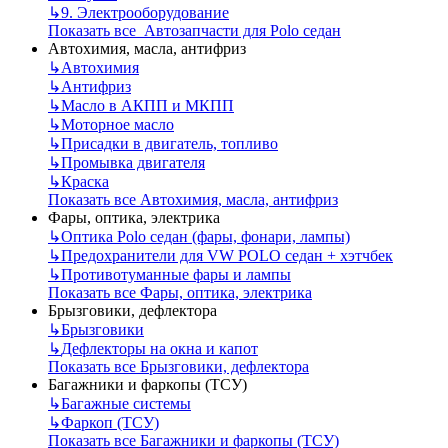
↳
9. Электрооборудование
Показать все Автозапчасти для Polo седан
Автохимия, масла, антифриз
↳
Автохимия
↳
Антифриз
↳
Масло в АКПП и МКПП
↳
Моторное масло
↳
Присадки в двигатель, топливо
↳
Промывка двигателя
↳
Краска
Показать все Автохимия, масла, антифриз
Фары, оптика, электрика
↳
Оптика Polo седан (фары, фонари, лампы)
↳
Предохранители для VW POLO седан + хэтчбек
↳
Противотуманные фары и лампы
Показать все Фары, оптика, электрика
Брызговики, дефлектора
↳
Брызговики
↳
Дефлекторы на окна и капот
Показать все Брызговики, дефлектора
Багажники и фаркопы (ТСУ)
↳
Багажные системы
↳
Фаркоп (ТСУ)
Показать все Багажники и фаркопы (ТСУ)