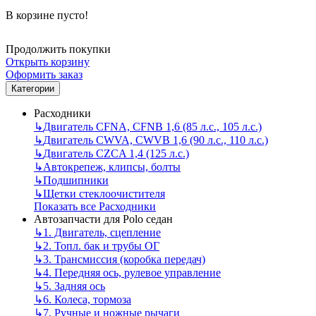
В корзине пусто!
Продолжить покупки
Открыть корзину
Оформить заказ
Категории
Расходники
↳
Двигатель CFNA, CFNB 1,6 (85 л.с., 105 л.с.)
↳
Двигатель CWVA, CWVB 1,6 (90 л.с., 110 л.с.)
↳
Двигатель CZCA 1,4 (125 л.с.)
↳
Автокрепеж, клипсы, болты
↳
Подшипники
↳
Щетки стеклоочистителя
Показать все Расходники
Автозапчасти для Polo седан
↳
1. Двигатель, сцепление
↳
2. Топл. бак и трубы ОГ
↳
3. Трансмиссия (коробка передач)
↳
4. Передняя ось, рулевое управление
↳
5. Задняя ось
↳
6. Колеса, тормоза
↳
7. Ручные и ножные рычаги