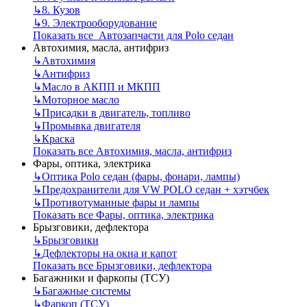
↳
8. Кузов
↳
9. Электрооборудование
Показать все Автозапчасти для Polo седан
Автохимия, масла, антифриз
↳
Автохимия
↳
Антифриз
↳
Масло в АКПП и МКПП
↳
Моторное масло
↳
Присадки в двигатель, топливо
↳
Промывка двигателя
↳
Краска
Показать все Автохимия, масла, антифриз
Фары, оптика, электрика
↳
Оптика Polo седан (фары, фонари, лампы)
↳
Предохранители для VW POLO седан + хэтчбек
↳
Противотуманные фары и лампы
Показать все Фары, оптика, электрика
Брызговики, дефлектора
↳
Брызговики
↳
Дефлекторы на окна и капот
Показать все Брызговики, дефлектора
Багажники и фаркопы (ТСУ)
↳
Багажные системы
↳
Фаркоп (ТСУ)