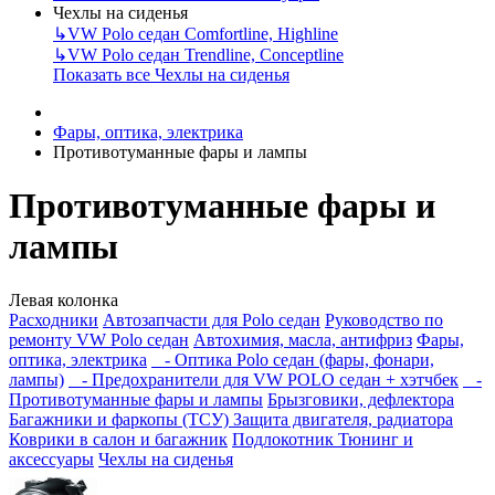
Чехлы на сиденья
↳
VW Polo седан Comfortline, Highline
↳
VW Polo седан Trendline, Conceptline
Показать все Чехлы на сиденья
Фары, оптика, электрика
Противотуманные фары и лампы
Противотуманные фары и
лампы
Левая колонка
Расходники
Автозапчасти для Polo седан
Руководство по
ремонту VW Polo седан
Автохимия, масла, антифриз
Фары,
оптика, электрика
- Оптика Polo седан (фары, фонари,
лампы)
- Предохранители для VW POLO седан + хэтчбек
-
Противотуманные фары и лампы
Брызговики, дефлектора
Багажники и фаркопы (ТСУ)
Защита двигателя, радиатора
Коврики в салон и багажник
Подлокотник
Тюнинг и
аксессуары
Чехлы на сиденья