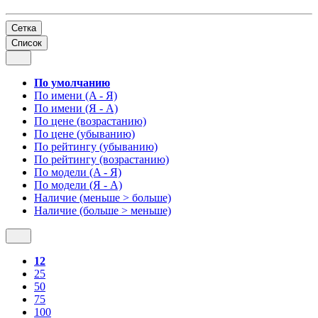
Сетка
Список
По умолчанию
По имени (A - Я)
По имени (Я - A)
По цене (возрастанию)
По цене (убыванию)
По рейтингу (убыванию)
По рейтингу (возрастанию)
По модели (A - Я)
По модели (Я - A)
Наличие (меньше > больше)
Наличие (больше > меньше)
12
25
50
75
100