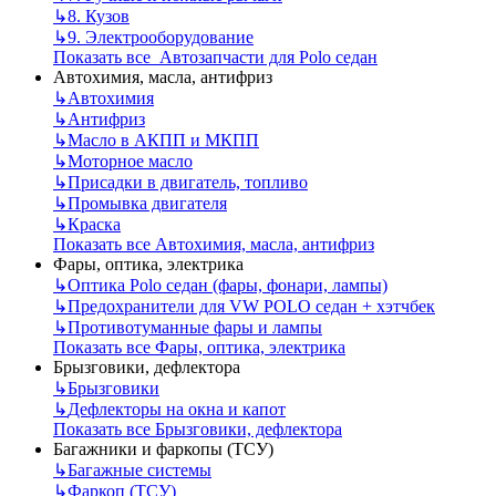
↳
8. Кузов
↳
9. Электрооборудование
Показать все Автозапчасти для Polo седан
Автохимия, масла, антифриз
↳
Автохимия
↳
Антифриз
↳
Масло в АКПП и МКПП
↳
Моторное масло
↳
Присадки в двигатель, топливо
↳
Промывка двигателя
↳
Краска
Показать все Автохимия, масла, антифриз
Фары, оптика, электрика
↳
Оптика Polo седан (фары, фонари, лампы)
↳
Предохранители для VW POLO седан + хэтчбек
↳
Противотуманные фары и лампы
Показать все Фары, оптика, электрика
Брызговики, дефлектора
↳
Брызговики
↳
Дефлекторы на окна и капот
Показать все Брызговики, дефлектора
Багажники и фаркопы (ТСУ)
↳
Багажные системы
↳
Фаркоп (ТСУ)