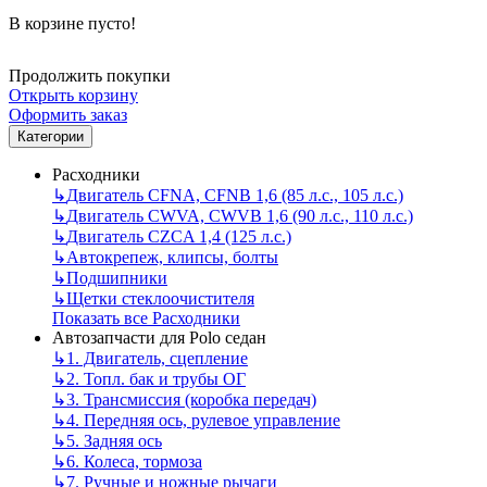
В корзине пусто!
Продолжить покупки
Открыть корзину
Оформить заказ
Категории
Расходники
↳
Двигатель CFNA, CFNB 1,6 (85 л.с., 105 л.с.)
↳
Двигатель CWVA, CWVB 1,6 (90 л.с., 110 л.с.)
↳
Двигатель CZCA 1,4 (125 л.с.)
↳
Автокрепеж, клипсы, болты
↳
Подшипники
↳
Щетки стеклоочистителя
Показать все Расходники
Автозапчасти для Polo седан
↳
1. Двигатель, сцепление
↳
2. Топл. бак и трубы ОГ
↳
3. Трансмиссия (коробка передач)
↳
4. Передняя ось, рулевое управление
↳
5. Задняя ось
↳
6. Колеса, тормоза
↳
7. Ручные и ножные рычаги