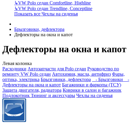
↳
VW Polo седан Comfortline, Highline
↳
VW Polo седан Trendline, Conceptline
Показать все Чехлы на сиденья
Брызговики, дефлектора
Дефлекторы на окна и капот
Дефлекторы на окна и капот
Левая колонка
Расходники
Автозапчасти для Polo седан
Руководство по
ремонту VW Polo седан
Автохимия, масла, антифриз
Фары,
оптика, электрика
Брызговики, дефлектора
- Брызговики
-
Дефлекторы на окна и капот
Багажники и фаркопы (ТСУ)
Защита двигателя, радиатора
Коврики в салон и багажник
Подлокотник
Тюнинг и аксессуары
Чехлы на сиденья