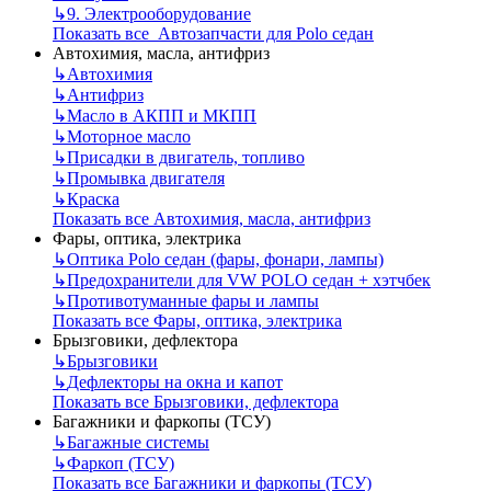
↳
9. Электрооборудование
Показать все Автозапчасти для Polo седан
Автохимия, масла, антифриз
↳
Автохимия
↳
Антифриз
↳
Масло в АКПП и МКПП
↳
Моторное масло
↳
Присадки в двигатель, топливо
↳
Промывка двигателя
↳
Краска
Показать все Автохимия, масла, антифриз
Фары, оптика, электрика
↳
Оптика Polo седан (фары, фонари, лампы)
↳
Предохранители для VW POLO седан + хэтчбек
↳
Противотуманные фары и лампы
Показать все Фары, оптика, электрика
Брызговики, дефлектора
↳
Брызговики
↳
Дефлекторы на окна и капот
Показать все Брызговики, дефлектора
Багажники и фаркопы (ТСУ)
↳
Багажные системы
↳
Фаркоп (ТСУ)
Показать все Багажники и фаркопы (ТСУ)