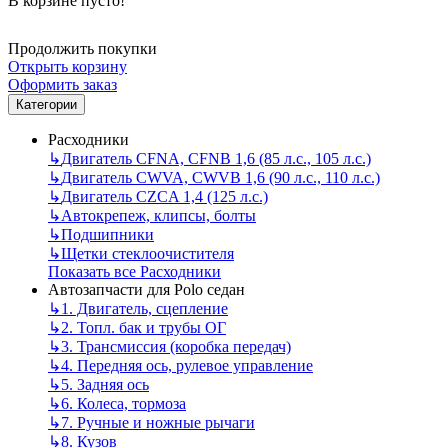
В корзине пусто!
Продолжить покупки
Открыть корзину
Оформить заказ
Категории
Расходники
↳
Двигатель CFNA, CFNB 1,6 (85 л.с., 105 л.с.)
↳
Двигатель CWVA, CWVB 1,6 (90 л.с., 110 л.с.)
↳
Двигатель CZCA 1,4 (125 л.с.)
↳
Автокрепеж, клипсы, болты
↳
Подшипники
↳
Щетки стеклоочистителя
Показать все Расходники
Автозапчасти для Polo седан
↳
1. Двигатель, сцепление
↳
2. Топл. бак и трубы ОГ
↳
3. Трансмиссия (коробка передач)
↳
4. Передняя ось, рулевое управление
↳
5. Задняя ось
↳
6. Колеса, тормоза
↳
7. Ручные и ножные рычаги
↳
8. Кузов