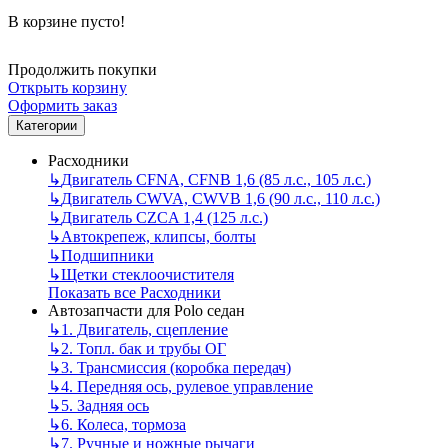
В корзине пусто!
Продолжить покупки
Открыть корзину
Оформить заказ
Категории
Расходники
↳
Двигатель CFNA, CFNB 1,6 (85 л.с., 105 л.с.)
↳
Двигатель CWVA, CWVB 1,6 (90 л.с., 110 л.с.)
↳
Двигатель CZCA 1,4 (125 л.с.)
↳
Автокрепеж, клипсы, болты
↳
Подшипники
↳
Щетки стеклоочистителя
Показать все Расходники
Автозапчасти для Polo седан
↳
1. Двигатель, сцепление
↳
2. Топл. бак и трубы ОГ
↳
3. Трансмиссия (коробка передач)
↳
4. Передняя ось, рулевое управление
↳
5. Задняя ось
↳
6. Колеса, тормоза
↳
7. Ручные и ножные рычаги