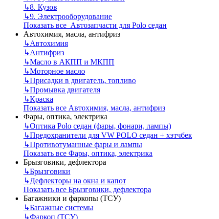
↳
8. Кузов
↳
9. Электрооборудование
Показать все Автозапчасти для Polo седан
Автохимия, масла, антифриз
↳
Автохимия
↳
Антифриз
↳
Масло в АКПП и МКПП
↳
Моторное масло
↳
Присадки в двигатель, топливо
↳
Промывка двигателя
↳
Краска
Показать все Автохимия, масла, антифриз
Фары, оптика, электрика
↳
Оптика Polo седан (фары, фонари, лампы)
↳
Предохранители для VW POLO седан + хэтчбек
↳
Противотуманные фары и лампы
Показать все Фары, оптика, электрика
Брызговики, дефлектора
↳
Брызговики
↳
Дефлекторы на окна и капот
Показать все Брызговики, дефлектора
Багажники и фаркопы (ТСУ)
↳
Багажные системы
↳
Фаркоп (ТСУ)